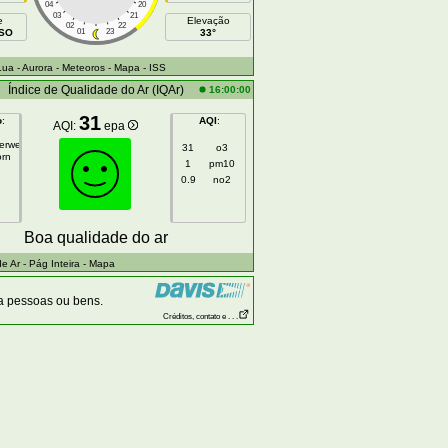
04
20
03
21
e
Elevação
02
22
OSO
01
23
33°
Lua
- Aurora
- Meteoros
- Mapa
- ISS
Índice de Qualidade do Ar (IQAr)
16:00:00
31
o
:
AQI
:
AQI:
epa
gerweg
31
o3
orn
1
pm10
0.9
no2
Boa qualidade do ar
e Ar
- Pág Inteira
- Mapa
a pessoas ou bens.
Créditos, contato e . . .