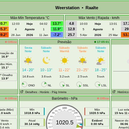
Weerstation • Raalte
Máx-Mín Temperatura °C
Máx Vento | Rajada - km/h
20.7°
13.7°
4.8
17.
12:03
Hoje
04:02
10:03
Hoje
13:01
35.3°
11.9°
12.9
29
4
Agosto
1
5
Agosto
6
39.2°
-7.2°
25.7
53.
26 Jun
2026
11 Jan
5 Abr
2026
25 Mar
Previsão
Offline
17:05:01
Sexta
Sábado
Sábado
Sábado
Sábado
Noite
Noite
Manhã
Tarde
Noite
nsação de
16.9°
olbo Húm.
15.1°
14
20°
10
13°
11
22°
23
25°
18
25°
-
-
-
-
-
tº Orvalho
14.8
3.6
3.2
2.5
5
km/h
km/h
km/h
km/h
km/h
13.9°
ONO
NL
SL
SSL
LSL
Detalhes
- Horário
- Pág Inteira
Histórico
Barómetro - hPa
Offline
Offline
1000
jada (Máx)
Mín
Máx
Luz sola
997
1003
994
1006
0.0 km/h
1018.8 hPa
1020.5 hPa
15 hrs 11
991
1009
988
1012
Vento
Atual
985
1015
Estável
Nascer do
1020.5
.6 km/h =
30.14 inHg
982
1018
0.00 hPa
06:06
0.4 m/s
Amanh
979
1021