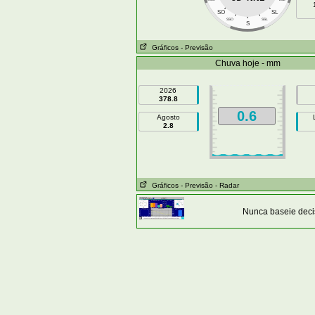
SO
SL
SSO
SSL
S
Gráficos
- Previsão
Chuva hoje - mm
2026
378.8
0.6
Agosto
2.8
Gráficos
- Previsão
- Radar
Nunca baseie deci