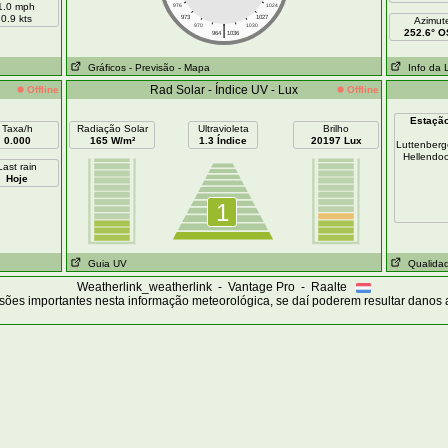
1.0 mph
976
1024
0.9 kts
973
1027
Azimut
|
970
1030
252.6° 
964
1036
Gráficos
- Previsão
- Mapa
Info da 
Rad Solar - Índice UV - Lux
Offline
Offline
Estaçã
Taxa/h
Radiação Solar
Ultravioleta
Brilho
0.000
165 W/m²
1.3 Índice
20197 Lux
Luttenber
Hellendo
Last rain
Hoje
1
Guia UV
Qualidad
Weatherlink_weatherlink - Vantage Pro - Raalte
sões importantes nesta informação meteorológica, se daí poderem resultar danos 