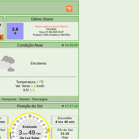
°F
Último Sismo
7
Sismo regional Sismo Menor
2.6
POLAND
Hora: 07-08-2026 15:47
Profund: 1 KMs Distância: 943 KMs
1
Condição Atual
16:55:00
Encoberto
Temperatura
17
°C
Vel. Vento
1.6
km/h
IUV
1.3
- Aeroporto
- Sismos
- Descargas
Posição do Sol
17:27:12
11
13
r
Escuridão
10
14
 min
09
15
8 hrs 48 min
08
16
Estimado
07
17
 Sol
Pôr do Sol
3
49
06
18
hrs
min
21:16
05
19
ã
Hoje
De Luz Solar