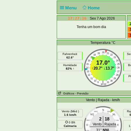
Menu
Home
17:27:16
Sex 7 Ago 2026
Tenha um bom dia
Temperatura °C
20
19
21
Fahrenheit
Se
18
22
62.6°
17
23
16
17.0°
24
15
25
Humidade
B
↑
20.7°
↓
13.7°
14
26
82% ↑
13
27
12
28
P
11
29
10
30
|
9
31
8
32
Gráficos
- Previsão
Vento | Rajada - km/h
N
Vento (Méd )
Ra
NNO
NNL
1.6 km/h
NO
NL
2
18
ONO
LNL
0 Bft
Vento
Rajada
O
E
Calmaria
1
31°
NNL
OSO
LSL