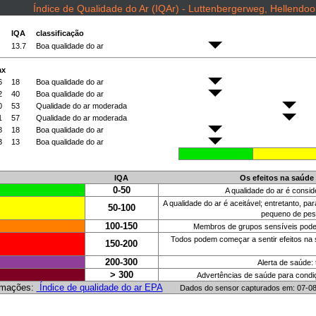
Índice de Qualidade do Ar (IQAr) - Luttenbergerweg, Hellendoo
IQA
classificação
13.7
Boa qualidade do ar
ax
6
18
Boa qualidade do ar
2
40
Boa qualidade do ar
0
53
Qualidade do ar moderada
1
57
Qualidade do ar moderada
8
18
Boa qualidade do ar
3
13
Boa qualidade do ar
IQA
Os efeitos na saúde
0-50
A qualidade do ar é consid
A qualidade do ar é aceitável; entretanto,
50-100
pequeno de pess
100-150
Membros de grupos sensíveis podem 
Todos podem começar a sentir efeitos na
150-200
200-300
Alerta de saúde:
> 300
Advertências de saúde para condi
rmações:
Índice de qualidade do ar EPA
Dados do sensor capturados em: 07-0