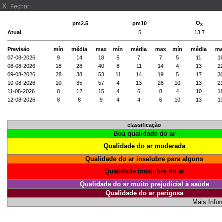
X
Fechar
O
pm2.5
pm10
3
Atual
5
13.7
Previsão
mín
média
max
mín
média
max
mín
média
m
07-08-2026
9
14
18
5
7
7
5
11
1
08-08-2026
18
28
40
8
11
14
4
13
2
09-08-2026
28
38
53
11
14
19
5
17
3
10-08-2026
10
35
57
4
13
26
10
13
2
11-08-2026
8
12
15
4
6
8
4
10
1
12-08-2026
8
8
9
4
4
6
10
13
1
classificação
Boa qualidade do ar
Qualidade do ar moderada
Qualidade do ar insalubre para alguns
Qualidade insalubre do ar
Qualidade do ar muito prejudicial à saúde
Qualidade do ar perigosa
Mais Info