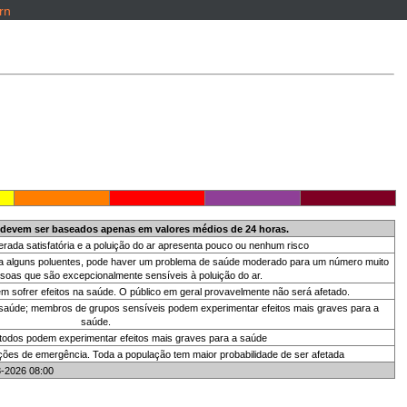
rn
 devem ser baseados apenas em valores médios de 24 horas.
erada satisfatória e a poluição do ar apresenta pouco ou nenhum risco
 para alguns poluentes, pode haver um problema de saúde moderado para um número muito
oas que são excepcionalmente sensíveis à poluição do ar.
sofrer efeitos na saúde. O público em geral provavelmente não será afetado.
 saúde; membros de grupos sensíveis podem experimentar efeitos mais graves para a
saúde.
 todos podem experimentar efeitos mais graves para a saúde
ções de emergência. Toda a população tem maior probabilidade de ser afetada
8-2026 08:00