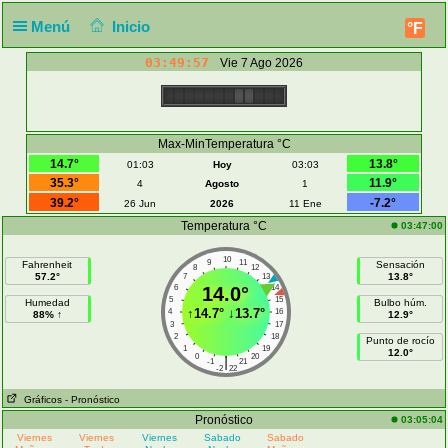
Menú
Inicio
°F
03:49:57
Vie 7 Ago 2026
Max-MinTemperatura °C
14.7°
13.8°
01:03
Hoy
03:03
35.3°
11.9°
4
Agosto
1
39.2°
-7.2°
26 Jun
2026
11 Ene
Temperatura °C
03:47:00
10
9
11
Fahrenheit
Sensación
8
12
57.2°
13.8°
7
13
6
14.0°
14
5
15
Humedad
Bulbo húm.
↑
14.7°
↓
13.7°
4
16
88% ↑
12.9°
3
17
2
18
Punto de rocío
1
19
12.0°
0
20
|
-1
21
-2
22
Gráficos
- Pronóstico
Pronóstico
03:05:04
Viernes
Viernes
Viernes
Sabado
Sabado