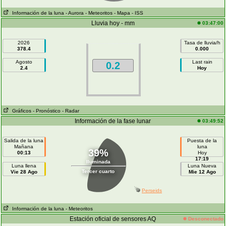
Información de la luna
- Aurora
- Meteoritos
- Mapa
- ISS
Lluvia hoy - mm
03:47:00
2026
Tasa de lluvia/h
378.4
0.000
Agosto
Last rain
0.2
2.4
Hoy
Gráficos
- Pronóstico
- Radar
Información de la fase lunar
03:49:52
Salida de la luna
Puesta de la
Mañana
luna
39%
00:13
Hoy
17:19
Iluminada
Luna llena
Luna Nueva
Tercer cuarto
Vie 28 Ago
Mie 12 Ago
Perseids
Información de la luna
- Meteoritos
Estación oficial de sensores AQ
Desconectado