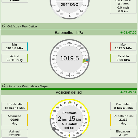
Calma
0.0 km/h =
0.0 m/s
294°
ONO
OSO
ESE
0.0 mph
SO
SE
0.0 kts
SSO
SSE
S
Gráficos
- Pronóstico
Baromettro - hPa
03:47:00
1000
Min
Max
997
1003
994
1006
1018.8 hPa
1019.5 hPa
991
1009
988
1012
Actual
985
1015
Estable
1019.5
30.11 inHg
982
1018
0.00 hPa
979
1021
976
1024
973
1027
|
970
1030
964
1036
Gráficos
- Pronóstico
- Mapa
Posición del sol
03:49:52
11
13
Luz del dia
Oscuridad
10
14
15 hrs.11 Min
09
15
8 hrs.48 Min
08
16
Estimada
07
17
Amanece
Puesta de sol
2
15
06
18
06:05
hrs.
Min
21:16
05
19
Hoy
Hoy
A la salida
04
20
del sol
03
21
Azimuth
Elevacion
02
22
32° NNE
01
23
-15.8°