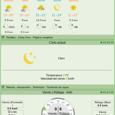
Mañana
Tarde
Noche
Noche
Mañana
13
20°
20
21°
15
21°
11
14°
11
22°
-
-
-
-
-
6.5
9
13.3
4
2.2
kmh
kmh
kmh
kmh
kmh
OSO
O
NO
NE
NE
0.3
0.1
-
-
-
mm
mm
Detalles
- Cada hora
- Página completa
Cielo actual
03:25:00
Claro
Temperatura
14
°C
Velocidad del viento
0
km/h
Historia
- Aeropuerto
- Terremoto
- Tormenta de rayos
Viento | Ráfaga - kmh
03:47:00
N
Viento (Promedio
Ráfaga (Max)
NNO
NNE
)
NO
NE
0.0 kmh
0
6
0.0 kmh
ONO
ENE
0 Bft
Viento
Viento
Ráfaga
O
E