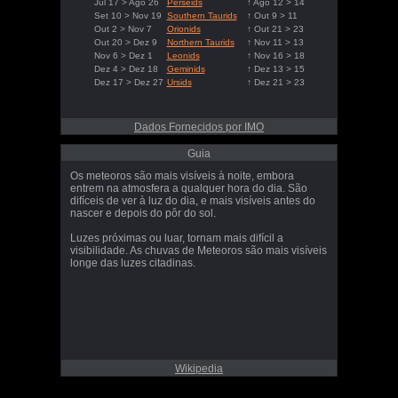
Jul 17 > Ago 26
Perseids
↑ Ago 12 > 14
Set 10 > Nov 19
Southern Taurids
↑ Out 9 > 11
Out 2 > Nov 7
Orionids
↑ Out 21 > 23
Out 20 > Dez 9
Northern Taurids
↑ Nov 11 > 13
Nov 6 > Dez 1
Leonids
↑ Nov 16 > 18
Dez 4 > Dez 18
Geminids
↑ Dez 13 > 15
Dez 17 > Dez 27
Ursids
↑ Dez 21 > 23
Dados Fornecidos por IMO
Guia
Os meteoros são mais visíveis à noite, embora
entrem na atmosfera a qualquer hora do dia. São
difíceis de ver à luz do dia, e mais visíveis antes do
nascer e depois do pôr do sol.
Luzes próximas ou luar, tornam mais difícil a
visibilidade. As chuvas de Meteoros são mais visíveis
longe das luzes citadinas.
Wikipedia