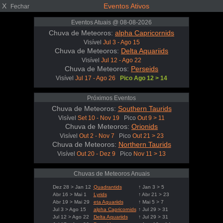
X
Eventos Ativos
Fechar
Eventos Atuais @ 08-08-2026
Chuva de Meteoros:
alpha Capricornids
Visível
Jul 3 - Ago 15
Chuva de Meteoros:
Delta Aquariids
Visível
Jul 12 - Ago 22
Chuva de Meteoros:
Perseids
Visível
Jul 17 - Ago 26
Pico Ago 12 > 14
Próximos Eventos
Chuva de Meteoros:
Southern Taurids
Visível
Set 10 - Nov 19
Pico
Out 9 > 11
Chuva de Meteoros:
Orionids
Visível
Out 2 - Nov 7
Pico
Out 21 > 23
Chuva de Meteoros:
Northern Taurids
Visível
Out 20 - Dez 9
Pico
Nov 11 > 13
Chuvas de Meteoros Anuais
Dez 28 > Jan 12
Quadrantids
↑ Jan 3 > 5
Abr 16 > Mai 1
Lyrids
↑ Abr 21 > 23
Abr 19 > Mai 29
eta Aquariids
↑ Mai 5 > 7
Jul 3 > Ago 15
alpha Capricornids
↑ Jul 29 > 31
Jul 12 > Ago 22
Delta Aquariids
↑ Jul 29 > 31