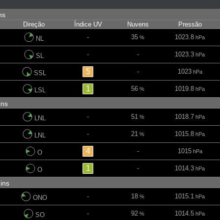
ins
Direção
Índice UV
Nuvens
Pressão
-
35
1023.8
%
hPa
NL
-
-
1023.3
hPa
SL
5
-
1023
hPa
SSL
1
56
1019.8
%
hPa
LSL
mins
-
51
1018.7
%
hPa
LNL
-
21
1015.8
%
hPa
LNL
4
-
1015
hPa
O
1
-
1014.3
hPa
O
mins
-
18
1015.1
%
hPa
ONO
-
92
1014.5
%
hPa
SO