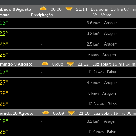
ábado 8 Agosto
06:06
21:14 Luz solar: 15 hrs 07 m
atura
Precipitação
Vel. Vento
13°
-
3.6
Aragem
km/h
22°
-
3.2
Aragem
km/h
25°
-
2.5
Aragem
km/h
25°
-
5
Aragem
km/h
mingo 9 Agosto
06:08
21:12 Luz solar: 15 hrs 04 
17°
-
11.2
Brisa
km/h
27°
-
4.7
Aragem
km/h
29°
-
5
Aragem
km/h
28°
-
12.6
Brisa
km/h
gunda 10 Agosto
06:09
21:10 Luz solar: 15 hrs 00 
19°
-
3.2
Aragem
km/h
25°
-
11.9
Brisa
km/h