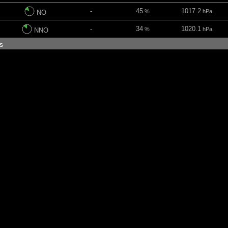
-
45
1017.2
%
hPa
NO
-
34
1020.1
%
hPa
NNO
ns
-
63
1023.3
%
hPa
NNO
-
14
1025.1
%
hPa
N
-
87
1026
%
hPa
NL
-
-
1025.1
hPa
NL
ins
-
-
1028.2
hPa
LNL
-
-
1028.6
hPa
LNL
-
-
1028.1
hPa
L
-
100
1026.2
%
hPa
LNL
ins
-
-
1026.5
hPa
LNL