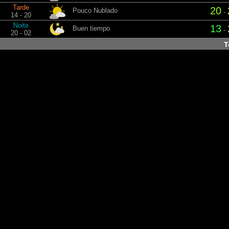
Tarde
20
Pouco Nublado
-
14 - 20
Noite
13
Buen tiempo
-
20 - 02
T
Noite
12
Pouco Nublado
-
02 - 08
Manhã
14
Buen tiempo
-
08 - 14
Tarde
21
Nublado
-
14 - 20
Noite
14
Céu limpo
-
20 - 02
Qu
Noite
12
Céu limpo
-
02 - 08
Manhã
14
Céu limpo
-
08 - 14
Tarde
23
Céu limpo
-
14 - 20
Noite
16
Nublado
-
20 - 02
Qu
Noite
14
Céu limpo
-
02 - 08