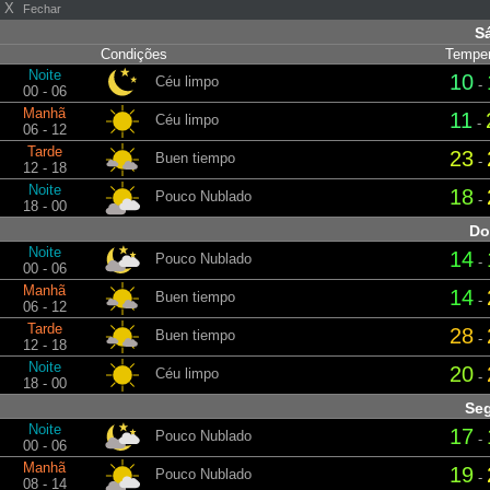
X
Fechar
S
Condições
Temper
Noite
10
Céu limpo
-
00 - 06
Manhã
11
Céu limpo
-
06 - 12
Tarde
23
Buen tiempo
-
12 - 18
Noite
18
Pouco Nublado
-
18 - 00
Do
Noite
14
Pouco Nublado
-
00 - 06
Manhã
14
Buen tiempo
-
06 - 12
Tarde
28
Buen tiempo
-
12 - 18
Noite
20
Céu limpo
-
18 - 00
Se
Noite
17
Pouco Nublado
-
00 - 06
Manhã
19
Pouco Nublado
-
08 - 14