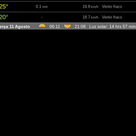
25°
0.1
19.8
Vento fraco
mm
km/h
20°
-
18.7
Vento fraco
km/h
erça 11 Agosto
06:11
21:08 Luz solar: 14 hrs 57 mi
14°
-
5.4
Aragem
km/h
22°
-
7.9
Brisa
km/h
23°
-
9.7
Brisa
km/h
21°
-
16.6
Vento fraco
km/h
arta 12 Agosto
06:13
21:06 Luz solar: 14 hrs 53 m
14°
-
12.2
Brisa
km/h
24°
-
11.2
Brisa
km/h
25°
-
13.3
Vento fraco
km/h
23°
-
14
Vento fraco
km/h
inta 13 Agosto
06:14
21:04 Luz solar: 14 hrs 50 m
16°
-
11.9
Brisa
km/h