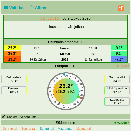
Valikko
Alkaa
°F
02:32:12
Su 9 Elokuu 2026
Hauskaa päivän jatkoa
Enimmäislämpötila °C
25.2°
9.1°
12:38
Tänään
12:38
35.3°
9.1°
4
Elokuu
8
39.2°
-7.2°
26 Kesäkuu
2026
11 Tammikuu
Lämpötila °C
Poissa
10
8
12
Fahrenheit
Tuntuu siltä
6
14
77.4°
24.9°
4
16
2
25.2°
18
0
20
Kosteus
Märkä polttimo
↑
25.2°
↓
9.1°
-2
22
43% ↑
17.3°
-4
24
-6
26
Kastepiste
-8
28
11.7°
-10
30
|
-12
32
-14
34
Kaaviot
- Sääennuste
Sääennuste
02:05:04
Sunnuntai
Sunnuntai
Sunnuntai
Maanantai
Maanantai