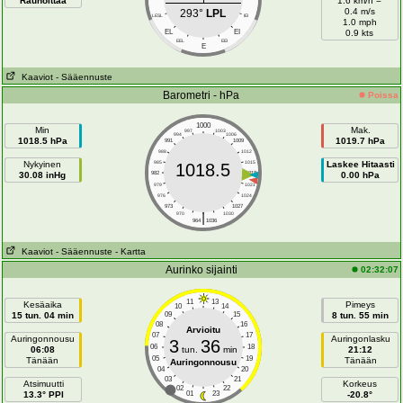
Rauhoittaa
1.6 km/h =
0.4 m/s
293°
LPL
LESL
IEI
1.0 mph
EL
EI
0.9 kts
EEL
EEI
E
Kaaviot
- Sääennuste
Barometri - hPa
Poissa
1000
Min
Mak.
997
1003
994
1006
1018.5 hPa
1019.7 hPa
991
1009
988
1012
Nykyinen
985
1015
Laskee Hitaasti
1018.5
30.08 inHg
982
1018
0.00 hPa
979
1021
976
1024
973
1027
|
970
1030
964
1036
Kaaviot
- Sääennuste
- Kartta
Aurinko sijainti
02:32:07
11
13
Kesäaika
Pimeys
10
14
15 tun. 04 min
09
15
8 tun. 55 min
08
16
Arvioitu
07
17
Auringonnousu
Auringonlasku
3
36
06
18
06:08
tun.
min
21:12
05
19
Tänään
Tänään
Auringonnousu
04
20
03
21
Atsimuutti
Korkeus
02
22
13.3° PPI
01
23
-20.8°