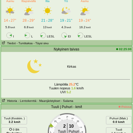
Aamu
Iltapäivällä
Ilta
Yö
Aamu
14
27°
28
29°
21
28°
19
21°
19
24°
-
-
-
-
-
5.8
6.8
13
4.3
16.2
km/t
km/t
km/t
km/t
km/t
I
L
LESL
EI
LESL
Tiedot
- Tuntitaksa
- Täysi sivu
Nykyinen taivas
02:25:00
Kirkas
Lämpötila
25.2
°C
Tuulen nopeus
1.6
km/h
UVI
5.2
Historia
- Lentokenttä
- Maanjäristykset
- Salama
Tuuli | Puhuri - km/t
Poissa
P
Tuuli (Keskim. )
Puhuri (Mak.)
PPL
PPI
3.2 km/t
PL
PI
0.0 km/t
2
10
LPL
IPI
0 Bft
Tuuli
Tuuli
Puhuri
L
E