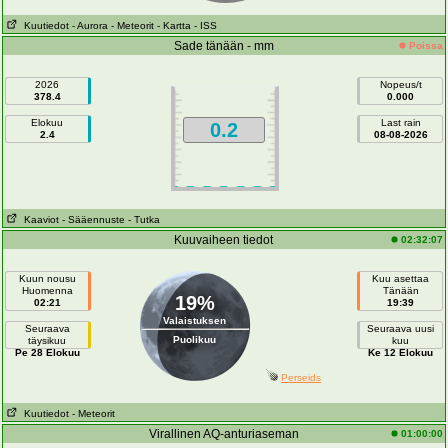
Kuutiedot
- Aurora
- Meteorit
- Kartta
- ISS
Sade tänään - mm
Poissa
2026
Nopeus/t
378.4
0.000
Elokuu
Last rain
0.2
2.4
08-08-2026
Kaaviot
- Sääennuste
- Tutka
Kuuvaiheen tiedot
02:32:07
Kuun nousu
Kuu asettaa
Huomenna
Tänään
19%
02:21
19:39
Valaistuksen
Seuraava
Seuraava uusi
Puolikuu
täysikuu
kuu
Pe 28 Elokuu
Ke 12 Elokuu
Perseids
Kuutiedot
- Meteorit
Virallinen AQ-anturiaseman
01:00:00