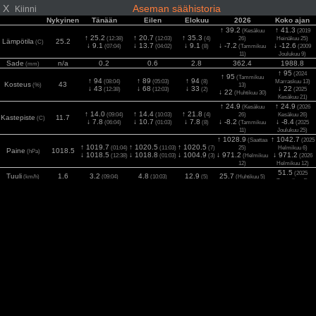
X
Aseman säähistoria
Kiinni
Nykyinen
Tänään
Eilen
Elokuu
2026
Koko ajan
↑ 39.2
↑ 41.3
(Kesäkuu
(2019
↑ 25.2
↑ 20.7
↑ 35.3
(12:38)
(12:03)
(4)
26)
Heinäkuu 25)
Lämpötila
25.2
(C)
↓ 9.1
↓ 13.7
↓ 9.1
↓ -7.2
↓ -12.6
(07:04)
(04:02)
(8)
(Tammikuu
(2009
11)
Joulukuu 9)
Sade
n/a
0.2
0.6
2.8
362.4
1988.8
(mm)
↑ 95
(2024
↑ 95
(Tammikuu
↑ 94
↑ 89
↑ 94
(08:04)
(05:03)
(8)
Marraskuu 13)
Kosteus
43
(%)
13)
↓ 43
↓ 68
↓ 33
↓ 22
(12:38)
(12:03)
(2)
(2025
↓ 22
(Huhtikuu 30)
Kesäkuu 21)
↑ 24.9
↑ 24.9
(Kesäkuu
(2026
↑ 14.0
↑ 14.4
↑ 21.8
(09:04)
(10:03)
(4)
26)
Kesäkuu 26)
Kastepiste
11.7
(C)
↓ 7.8
↓ 10.7
↓ 7.8
↓ -8.2
↓ -8.4
(06:04)
(01:03)
(8)
(Tammikuu
(2025
11)
Joulukuu 25)
↑ 1028.9
↑ 1042.7
(Saattaa
(2025
↑ 1019.7
↑ 1020.5
↑ 1020.5
(01:04)
(11:03)
(7)
25)
Helmikuu 6)
Paine
1018.5
(hPa)
↓ 1018.5
↓ 1018.8
↓ 1004.9
↓ 971.2
↓ 971.2
(12:38)
(01:03)
(3)
(Helmikuu
(2026
12)
Helmikuu 12)
51.5
(2025
Tuuli
1.6
3.2
4.8
12.9
25.7
(km/h)
(09:04)
(10:03)
(5)
(Huhtikuu 5)
Tammikuu 6)
53.1
59.5
(Maaliskuu
(2024
Puhuri
9.7
9.7
17.7
29.0
(km/h)
(12:38)
(13:01)
(6)
25)
Marraskuu 27)
1194
(2025
2
835
835
446
960
1129
Aurinko
(12:38)
(11:03)
(6)
(Saattaa 21)
(w/m
)
Saattaa 23)
7.6
(2025
UV
5.2
5.2
2.5
5.6
7.4
(Index)
(12:38)
(11:03)
(1)
(Kesäkuu 17)
Kesäkuu 15)