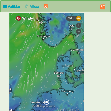
X
Valikko
Alkaa
°F