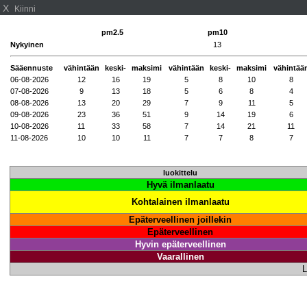
X
Kiinni
pm2.5
pm10
Nykyinen
13
Sääennuste
vähintään
keski-
maksimi
vähintään
keski-
maksimi
vähintää
06-08-2026
12
16
19
5
8
10
8
07-08-2026
9
13
18
5
6
8
4
08-08-2026
13
20
29
7
9
11
5
09-08-2026
23
36
51
9
14
19
6
10-08-2026
11
33
58
7
14
21
11
11-08-2026
10
10
11
7
7
8
7
luokittelu
Hyvä ilmanlaatu
Kohtalainen ilmanlaatu
Epäterveellinen joillekin
Epäterveellinen
Hyvin epäterveellinen
Vaarallinen
L