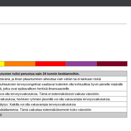
tusten tulisi perustua vain 24 tunnin keskiarvoihin.
tävänä, ja ilman pilaantuminen aiheuttaa vain vähän tai ei lainkaan riskiä
htauksien terveysongelmat saattavat kuitenkin olla kohtuullisia hyvin pienelle määrälle
ä, jotka ovat epätavallisen herkkiä ilmansaasteille.
 voi olla terveysvaikutuksia. Tämä ei todennäköisesti vaikuta väestöön.
ikutuksia; herkkien ryhmien jäsenillä voi olla vakavampia terveysvaikutuksia.
lytys: Kaikilla voi olla vakavampia terveysvaikutuksia
hätätilanteista. Tämä vaikuttaa todennäköisemmin koko väestöön
:00