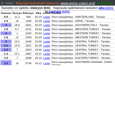
X
Maanjäristyksestä tiedossa
www.emsc-csem.org/
Kiinni
21:05:03
Taulukko on lajiteltu:
etäisyys (km)
. Napsauta lajitellaksesi taulukon
aika
täällä.
tai
suuruus
täällä.
Suuruus
Syvyys
Etäisyys
Aika
Linkki
Kuvaus
0.9
11.2
566
20:15
Linkki
Pieni maanjäristys - SWITZERLAND - Tänään
1.5
16
1466
20:09
Linkki
Pieni maanjäristys - SPAIN - Tänään
3
18.8
1691
20:25
Linkki
Pieni maanjäristys - SOUTHERN ITALY - Tänään
1.8
8.7
2221
19:44
Linkki
Pieni maanjäristys - WESTERN TURKEY - Tänään
2
1
2292
20:43
Linkki
Pieni maanjäristys - WESTERN TURKEY - Tänään
1.8
12
2359
20:25
Linkki
Pieni maanjäristys - WESTERN TURKEY - Tänään
2
18.2
2448
19:30
Linkki
Pieni maanjäristys - CENTRAL TURKEY - Tänään
2.2
10.9
2821
20:28
Linkki
Pieni maanjäristys - CENTRAL TURKEY - Tänään
2.2
7
2843
18:40
Linkki
Pieni maanjäristys - CENTRAL TURKEY - Tänään
1.4
15.1
2887
19:21
Linkki
Pieni maanjäristys - CENTRAL TURKEY - Tänään
1.4
7
2948
20:10
Linkki
Pieni maanjäristys - EASTERN TURKEY - Tänään
Pieni maanjäristys - SOUTHERN XINJIANG, CHINA -
3.2
16
5736
19:12
Linkki
Tänään
2.6
1.2
7130
20:51
Linkki
Pieni maanjäristys - CENTRAL ALASKA - Tänään
3.2
130.1
7416
20:01
Linkki
Pieni maanjäristys - SOUTHERN ALASKA - Tänään
Kohtalainen maanjäristys - NEAR EAST COAST OF
5.6
34
8885
19:57
Linkki
HONSHU, JAPAN - Tänään
3
10
9128
19:53
Linkki
Pieni maanjäristys - KYUSHU, JAPAN - Tänään
Pieni maanjäristys - NORTHERN SUMATRA,
2.6
3
9722
18:59
Linkki
INDONESIA - Tänään
3.1
253.4
10992
19:13
Linkki
Pieni maanjäristys - JUJUY, ARGENTINA - Tänään
3.4
189.8
11073
20:29
Linkki
Pieni maanjäristys - SALTA, ARGENTINA - Tänään
Pieni maanjäristys - MINDANAO, PHILIPPINES -
3.5
10
11440
19:34
Linkki
Tänään
Pieni maanjäristys - SULAWESI, INDONESIA -
2.7
23
11799
18:42
Linkki
Tänään