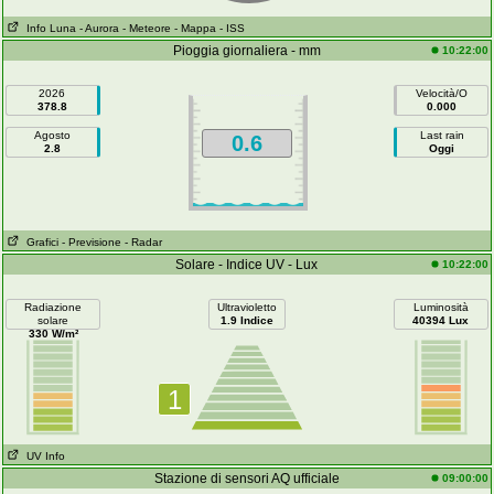
Info Luna
- Aurora
- Meteore
- Mappa
- ISS
Pioggia giornaliera - mm
10:22:00
2026
Velocità/O
378.8
0.000
Agosto
Last rain
0.6
2.8
Oggi
Grafici
- Previsione
- Radar
Solare - Indice UV - Lux
10:22:00
Radiazione
Ultravioletto
Luminosità
solare
1.9 Indice
40394 Lux
330 W/m²
1
UV Info
Stazione di sensori AQ ufficiale
09:00:00