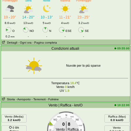
Pomeriggio
Sera
Notte
Mattina
Pomeriggio
19
20°
14
20°
10
13°
11
21°
23
25°
-
-
-
-
-
8.6
13
5
4
3.2
km/O
km/O
km/O
km/O
km/O
O
NO
N
ESE
SE
0.2
-
-
-
-
mm
Dettagli
- Ogni ora
- Pagina completa
Condizioni attuali
09:55:00
Nuvole per lo più sparse
Temperatura
18.4
°C
Vento
0
km/h
UV
1.9
Storia
- Aeroporto
- Terremoti
- Fulmine
Vento | Raffica - km/O
10:22:00
N
Vento (Media)
Raffica (Max)
NNO
NNE
3.2 km/O
NO
NE
0.0 km/O
0
8
ONO
ENE
0 Bft
Vento
Vento
Raffica
O
E