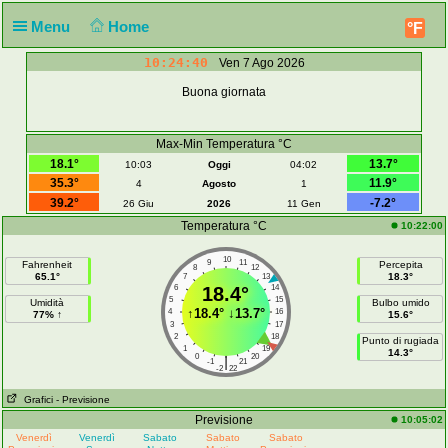
Menu
Home
°F
10:24:40
Ven 7 Ago 2026
Buona giornata
Max-Min Temperatura °C
18.1°
13.7°
10:03
Oggi
04:02
35.3°
11.9°
4
Agosto
1
39.2°
-7.2°
26 Giu
2026
11 Gen
Temperatura °C
10:22:00
10
9
11
Fahrenheit
Percepita
8
12
65.1°
18.3°
7
13
6
18.4°
14
5
15
Umidità
Bulbo umido
↑
18.4°
↓
13.7°
4
16
77% ↑
15.6°
3
17
2
18
Punto di rugiada
1
19
14.3°
0
20
|
-1
21
-2
22
Grafici
- Previsione
Previsione
10:05:02
Venerdì
Venerdì
Sabato
Sabato
Sabato