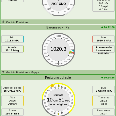
Calmo
0.0 km/h =
0.0 m/s
293°
ONO
OSO
ESE
0.0 mph
SW
SE
0.0 kts
SSW
SSE
S
Grafici
- Previsione
Barometro - hPa
10:22:00
1000
Min
Max
997
1003
994
1006
1018.8 hPa
1020.4 hPa
991
1009
988
1012
Attuale
985
1015
Aumentando
1020.3
30.13 inHg
982
1018
Lentamente
0.00 hPa
979
1021
976
1024
973
1027
|
970
1030
964
1036
Grafici
- Previsione
- Mappa
Posizione del sole
10:24:36
11
13
Luce del giorno
Buio
10
14
15 Ore11 Min.
09
15
8 Ore48 Min.
08
16
Stimato
07
17
Alba
Tramonto
10
51
06
18
06:06
Ore
Min.
21:16
05
19
Domani
Oggi
Luce del giorno
04
20
03
21
Azimut
Elevazione
02
22
114.3° ESE
01
23
37.3°