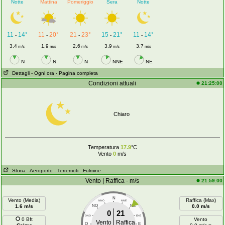
Notte
Mattina
Pomeriggio
Sera
Notte
11
14°
11
20°
21
23°
15
21°
11
14°
-
-
-
-
-
3.4
1.9
2.6
3.9
3.7
m/s
m/s
m/s
m/s
m/s
N
N
N
NNE
NE
Dettagli
- Ogni ora
- Pagina completa
Condizioni attuali
21:25:00
Chiaro
Temperatura
17.9
°C
Vento
0
m/s
Storia
- Aeroporto
- Terremoti
- Fulmine
Vento | Raffica - m/s
21:59:00
N
Vento (Media)
Raffica (Max)
NNO
NNE
1.6 m/s
NO
NE
0.0 m/s
0
21
ONO
ENE
0 Bft
Vento
Vento
Raffica
O
E