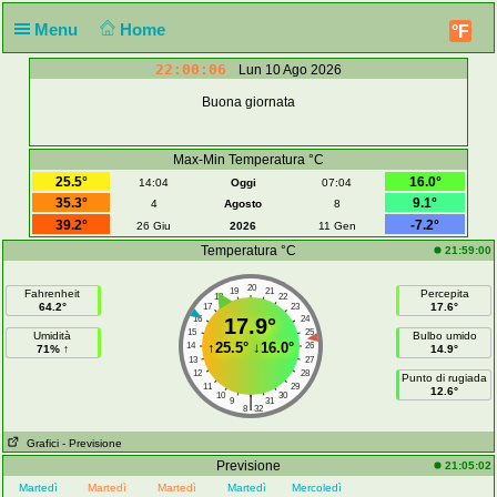
Menu
Home
°F
22:00:06
Lun 10 Ago 2026
Buona giornata
Max-Min Temperatura °C
25.5°
16.0°
14:04
Oggi
07:04
35.3°
9.1°
4
Agosto
8
39.2°
-7.2°
26 Giu
2026
11 Gen
Temperatura °C
21:59:00
20
19
21
Fahrenheit
Percepita
18
22
64.2°
17.6°
17
23
16
17.9°
24
15
25
Umidità
Bulbo umido
↑
25.5°
↓
16.0°
14
26
71% ↑
14.9°
13
27
12
28
Punto di rugiada
11
29
12.6°
10
30
|
9
31
8
32
Grafici
- Previsione
Previsione
21:05:02
Martedì
Martedì
Martedì
Martedì
Mercoledì