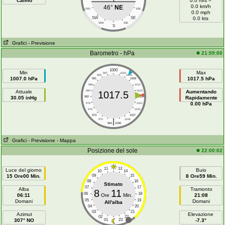
Calmo
0.0 m/s =
0.0 km/h
46°
NE
OSO
ESE
0.0 mph
SW
SE
0.0 kts
SSW
SSE
S
Grafici
- Previsione
Barometro - hPa
21:59:00
1000
Min
Max
997
1003
994
1006
1007.0 hPa
1017.5 hPa
991
1009
988
1012
Attuale
985
1015
Aumentando
1017.5
30.05 inHg
982
1018
Rapidamente
0.00 hPa
979
1021
976
1024
973
1027
|
970
1030
964
1036
Grafici
- Previsione
- Mappa
Posizione del sole
22:00:02
11
13
Luce del giorno
Buio
10
14
15 Ore00 Min.
09
15
8 Ore59 Min.
08
16
Stimato
07
17
Alba
Tramonto
8
11
06
18
06:11
Ore
Min.
21:08
05
19
Domani
Domani
All'alba
04
20
03
21
Azimut
Elevazione
02
22
307° NO
01
23
-7.3°