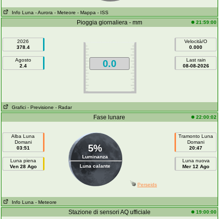
Info Luna
- Aurora
- Meteore
- Mappa
- ISS
Pioggia giornaliera - mm
21:59:00
2026
Velocità/O
378.4
0.000
Agosto
Last rain
0.0
2.4
08-08-2026
Grafici
- Previsione
- Radar
Fase lunare
22:00:02
Alba Luna
Tramonto Luna
Domani
Domani
5%
03:51
20:47
Luminanza
Luna piena
Luna nuova
Luna calante
Ven 28 Ago
Mer 12 Ago
Perseids
Info Luna
- Meteore
Stazione di sensori AQ ufficiale
19:00:00