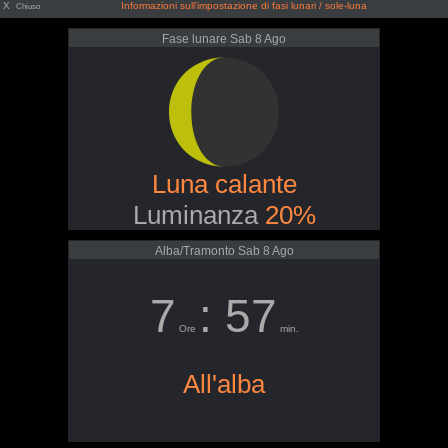
X
Informazioni sull'impostazione di fasi lunari / sole-luna
Chiuso
Fase lunare Sab 8 Ago
Luna calante
Luminanza
20%
Alba/Tramonto Sab 8 Ago
7
: 57
Ore
min.
All'alba