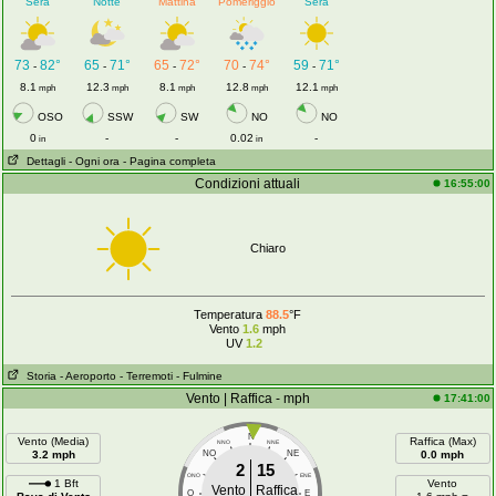
Sera
Notte
Mattina
Pomeriggio
Sera
73
82°
65
71°
65
72°
70
74°
59
71°
-
-
-
-
-
8.1
12.3
8.1
12.8
12.1
mph
mph
mph
mph
mph
OSO
SSW
SW
NO
NO
0
-
-
0.02
-
in
in
Dettagli
- Ogni ora
- Pagina completa
Condizioni attuali
16:55:00
Chiaro
Temperatura
88.5
°F
Vento
1.6
mph
UV
1.2
Storia
- Aeroporto
- Terremoti
- Fulmine
Vento | Raffica - mph
17:41:00
N
Vento (Media)
Raffica (Max)
NNO
NNE
3.2 mph
NO
NE
0.0 mph
2
15
ONO
ENE
1 Bft
Vento
Vento
Raffica
O
E