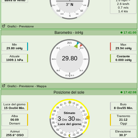
Bava di Vento
1.6 mph =
2.6 km/h
3°
N
OSO
ESE
0.7 m/s
SW
SE
1.4 kts
SSW
SSE
S
Grafici
- Previsione
Barometro - inHg
17:41:00
29.5
Min
Max
29.80 inHg
29.94 inHg
29.0
30.0
Attuale
Costante
29.80
1009.1 hPa
28.5
30.5
0.000 inHg
28.0
31.0
|
27.5
31.5
Grafici
- Previsione
- Mappa
Posizione del sole
17:42:08
11
13
Luce del giorno
Buio
10
14
15 Ore04 Min.
09
15
8 Ore55 Min.
08
16
Stimato
07
17
Alba
Tramonto
3
30
06
18
06:09
Ore
Min.
21:12
05
19
Domani
Oggi
Luce del giorno
04
20
03
21
Azimut
Elevazione
02
22
255.6° OSO
01
23
30.3°