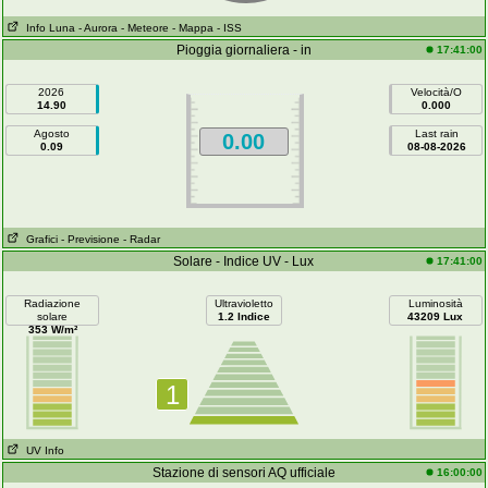
Info Luna
- Aurora
- Meteore
- Mappa
- ISS
Pioggia giornaliera - in
17:41:00
2026
Velocità/O
14.90
0.000
Agosto
Last rain
0.00
0.09
08-08-2026
Grafici
- Previsione
- Radar
Solare - Indice UV - Lux
17:41:00
Radiazione
Ultravioletto
Luminosità
solare
1.2 Indice
43209 Lux
353 W/m²
1
UV Info
Stazione di sensori AQ ufficiale
16:00:00