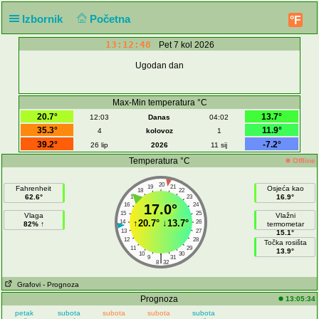
Izbornik
Početna
°F
13:12:48
Pet 7 kol 2026
Ugodan dan
Max-Min temperatura °C
20.7°
13.7°
12:03
Danas
04:02
35.3°
11.9°
4
kolovoz
1
39.2°
-7.2°
26 lip
2026
11 sij
Temperatura °C
Offline
20
19
21
Fahrenheit
Osjeća kao
18
22
62.6°
16.9°
17
23
16
17.0°
24
15
25
Vlaga
Vlažni
↑
20.7°
↓
13.7°
14
26
82% ↑
termometar
13
27
15.1°
12
28
Točka rosišta
11
29
13.9°
10
30
|
9
31
8
32
Grafovi
- Prognoza
Prognoza
13:05:34
petak
subota
subota
subota
subota