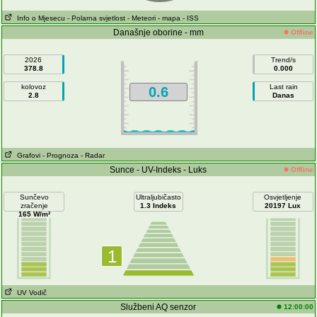
Info o Mjesecu
- Polarna svjetlost
- Meteori
- mapa
- ISS
Današnje oborine - mm
Offline
2026
Trend/s
378.8
0.000
kolovoz
Last rain
0.6
2.8
Danas
Grafovi
- Prognoza
- Radar
Sunce - UV-Indeks - Luks
Offline
Sunčevo
Ultraljubičasto
Osvjetljenje
zračenje
1.3 Indeks
20197 Lux
165 W/m²
1
UV Vodič
Službeni AQ senzor
12:00:00