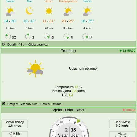
Večer
Noć
Jutro
Poslijepodne
Večer
14
20°
10
13°
11
21°
23
25°
18
25°
-
-
-
-
-
13
5
4
3.2
4
km/s
km/s
km/s
km/s
km/s
SZ
S
IJI
JI
IJI
Detalji
- / Sat
- Cijela stranica
Trenutno
12:55:00
Uglavnom oblačno
Temperatura
17
°C
Brzina vjetra
1.6
km/h
UVI
1.3
Povijest
- Zračna luka
- Potresi
- Munja
Vjetar | Udar - km/s
Offline
J
Vjetar (Prosj)
Udar (Max)
SSZ
SSI
1.6 km/s
SZ
SI
0.0 km/s
2
18
ZSZ
ISI
0 Bft
Vjetar
Vjetar
Udar
Z
E