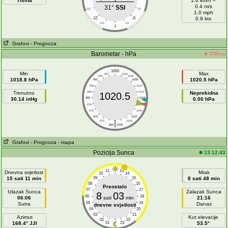
Tišina
1.6 km/h =
0.4 m/s
31°
SSI
ZJZ
IJI
1.0 mph
JZ
JI
0.9 kts
JJZ
JJI
J
Grafovi
- Prognoza
Barometar - hPa
Offline
1000
Min
Max
997
1003
994
1006
1018.8 hPa
1020.5 hPa
991
1009
988
1012
Trenutno
985
1015
Neprekidna
1020.5
30.14 inHg
982
1018
0.00 hPa
979
1021
976
1024
973
1027
|
970
1030
964
1036
Grafovi
- Prognoza
- mapa
Pozicija Sunca
13:12:43
11
13
Dnevna svjetlost
Mrak
10
14
15 sati 11 min
09
15
8 sati 48 min
08
16
Preostalo
07
17
Izlazak Sunca
Zalazak Sunca
8
03
06
18
06:06
sati
min
21:16
05
19
Sutra
Danas
dnevne svjetlosti
04
20
03
21
Azimut
Kut elevacije
02
22
168.4° JJI
01
23
53.5°