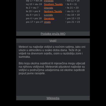
srp 17 > kol 26
Perseids
↑ kol 12 > 14
ruj 10 > stu 19
Southern Taurids
↑ lis 9 > 11
lis 2 > stu 7
Orionids
↑ lis 21 > 23
lis 20 > pro 9
Northern Taurids
↑ stu 11 > 13
stu 6 > pro 1
Leonids
↑ stu 16 > 18
pro 4 > pro 18
Geminids
↑ pro 13 > 15
pro 17 > pro 27
Ursids
↑ pro 21 > 23
Podatke pruža IMO
Vodič
Meteori su najbolje vidljivi u noćnim satima, iako oni
ulaze u atmosferu u svako doba dana. Teže ih je
vidjeti na dnevnom svjetlu, osim u razdoblju zore i
sumraka.
Bilo koja okolna svjetlost ili mjesečina mogu utjecati
na njihovu vidljivost. Meteorski pljuskovi najbolje su
vidljivi u područjima udaljenima od okolne svjetlosti
poput javne rasvjete.
Wikipedia