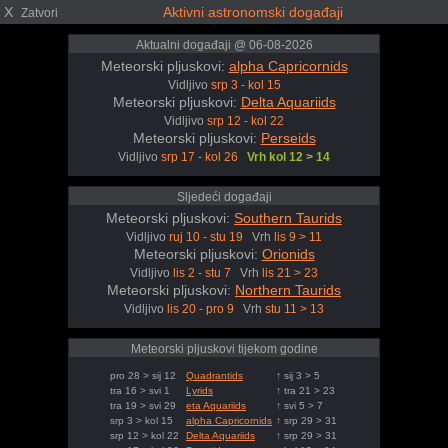
X
Aktivni astronomski događaji
Zatvori
Aktualni događaji @ 06-08-2026
Meteorski pljuskovi:
alpha Capricornids
Vidljivo
srp 3 - kol 15
Meteorski pljuskovi:
Delta Aquariids
Vidljivo
srp 12 - kol 22
Meteorski pljuskovi:
Perseids
Vidljivo
srp 17 - kol 26
Vrh kol 12 > 14
Sljedeći događaji
Meteorski pljuskovi:
Southern Taurids
Vidljivo
ruj 10 - stu 19
Vrh
lis 9 > 11
Meteorski pljuskovi:
Orionids
Vidljivo
lis 2 - stu 7
Vrh
lis 21 > 23
Meteorski pljuskovi:
Northern Taurids
Vidljivo
lis 20 - pro 9
Vrh
stu 11 > 13
Meteorski pljuskovi tijekom godine
pro 28 > sij 12
Quadrantids
↑ sij 3 > 5
tra 16 > svi 1
Lyrids
↑ tra 21 > 23
tra 19 > svi 29
eta Aquariids
↑ svi 5 > 7
srp 3 > kol 15
alpha Capricornids
↑ srp 29 > 31
srp 12 > kol 22
Delta Aquariids
↑ srp 29 > 31