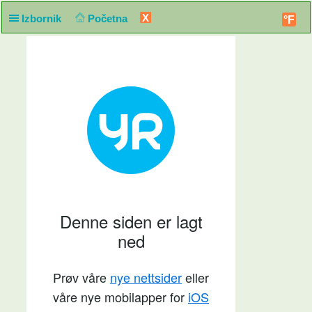
X
Izbornik
Početna
°F