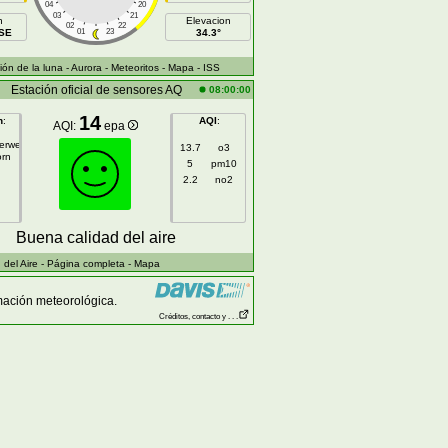
04
20
03
21
h
Elevacion
02
22
ESE
01
23
34.3°
ón de la luna
- Aurora
- Meteoritos
- Mapa
- ISS
Estación oficial de sensores AQ
08:00:00
14
n
:
AQI
:
AQI:
epa
gerweg
13.7
o3
orn
5
pm10
2.2
no2
Buena calidad del aire
del Aire
- Página completa
- Mapa
mación meteorológica.
Créditos, contacto y . . .