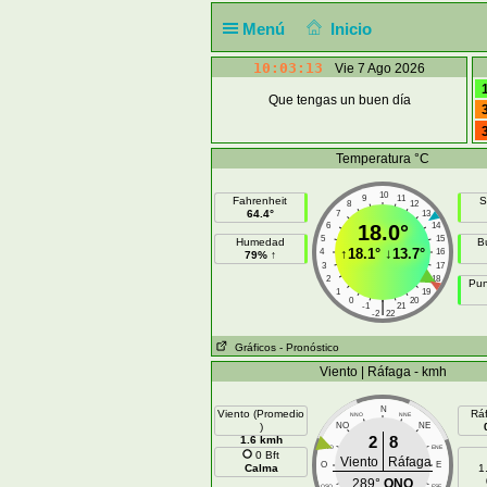
Menú
Inicio
10:03:13
Vie 7 Ago 2026
Que tengas un buen día
Temperatura °C
10
9
11
Fahrenheit
S
8
12
64.4°
7
13
6
18.0°
14
5
15
Humedad
B
↑
18.1°
↓
13.7°
4
16
79% ↑
3
17
2
18
Pun
1
19
0
20
|
-1
21
-2
22
Gráficos
- Pronóstico
Viento | Ráfaga - kmh
N
Viento (Promedio
Rá
NNO
NNE
)
NO
NE
2
8
1.6 kmh
ONO
ENE
0 Bft
Viento
Ráfaga
O
E
Calma
1
289°
ONO
OSO
ESE