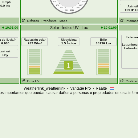
1.0 mph
976
1024
0.9 kts
973
1027
Azimut
|
970
1030
109.3° 
964
1036
Gráficos
- Pronóstico
- Mapa
Informaci
Solar - Índice UV - Lux
10:01:00
10:01:00
Estació
 de lluvia/h
Radiación solar
Ultravioleta
Brillo
0.000
287 W/m²
1.5 Índice
35130 Lux
Luttenber
Hellendo
Last rain
Hoy
1
Guía UV
Cualidad 
Weatherlink_weatherlink - Vantage Pro - Raalte
s importantes que puedan causar daños a personas o propiedades en esta infor