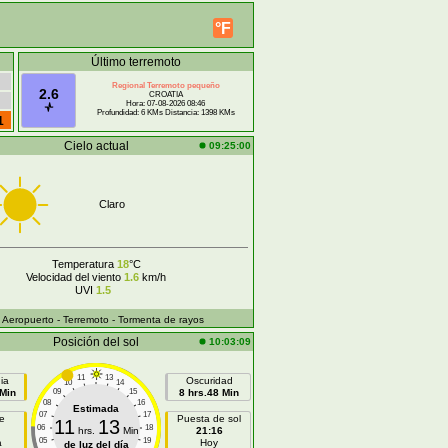
°F
Último terremoto
Regional Terremoto pequeño
2.6
CROATIA
Hora: 07-08-2026 08:46
Profundidad: 6 KMs Distancia: 1398 KMs
1
Cielo actual
09:25:00
Claro
Temperatura
18
°C
Velocidad del viento
1.6
km/h
UVI
1.5
- Aeropuerto
- Terremoto
- Tormenta de rayos
Posición del sol
10:03:09
11
13
ia
Oscuridad
10
14
 Min
09
15
8 hrs.48 Min
08
16
Estimada
07
17
e
Puesta de sol
11
13
06
18
hrs.
Min
21:16
05
19
a
Hoy
de luz del día