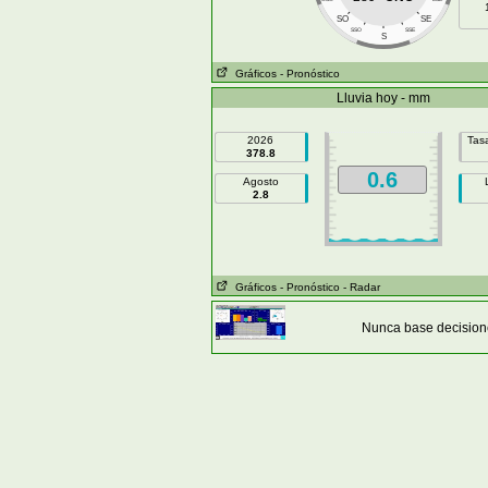
SO
SE
SSO
SSE
S
Gráficos
- Pronóstico
Lluvia hoy - mm
2026
Tasa
378.8
0.6
Agosto
2.8
Gráficos
- Pronóstico
- Radar
Nunca base decisione