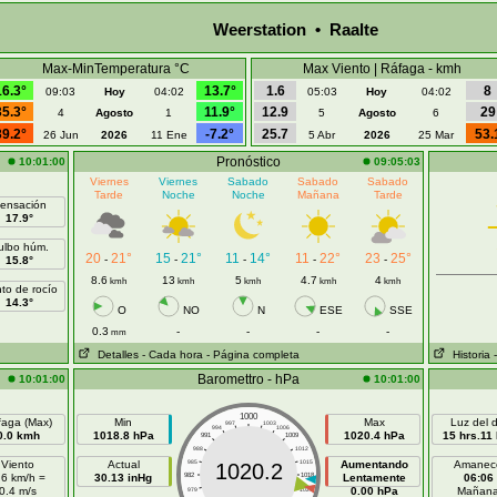
Weerstation • Raalte
Max-MinTemperatura °C
Max Viento | Ráfaga - kmh
16.3°
13.7°
1.6
8
09:03
Hoy
04:02
05:03
Hoy
04:02
35.3°
11.9°
12.9
29
4
Agosto
1
5
Agosto
6
39.2°
-7.2°
25.7
53.
26 Jun
2026
11 Ene
5 Abr
2026
25 Mar
Pronóstico
10:01:00
09:05:03
Viernes
Viernes
Sabado
Sabado
Sabado
Tarde
Noche
Noche
Mañana
Tarde
ensación
17.9°
ulbo húm.
20
21°
15
21°
11
14°
11
22°
23
25°
-
-
-
-
-
15.8°
8.6
13
5
4.7
4
kmh
kmh
kmh
kmh
kmh
to de rocío
14.3°
O
NO
N
ESE
SSE
0.3
-
-
-
-
mm
Detalles
- Cada hora
- Página completa
Historia
Baromettro - hPa
10:01:00
10:01:00
1000
faga (Max)
Min
Max
Luz del d
997
1003
994
1006
0.0 kmh
1018.8 hPa
1020.4 hPa
15 hrs.11
991
1009
988
1012
Viento
Actual
985
1015
Aumentando
Amanec
1020.2
.6 km/h =
30.13 inHg
982
1018
Lentamente
06:06
0.4 m/s
0.00 hPa
Mañan
979
1021