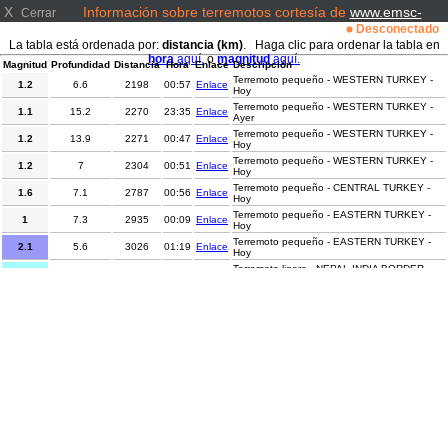
X
Información sobre terremotos cortesía de
www.emsc-
Cerrar
csem.org/
Desconectado
La tabla está ordenada por:
distancia (km)
. Haga clic para ordenar la tabla en
hora
aquí.
o
magnitud
aquí.
Magnitud
Profundidad
Distancia
Hora
Enlace
Descripción
Terremoto pequeño - WESTERN TURKEY -
1.2
6.6
2198
00:57
Enlace
Hoy
Terremoto pequeño - WESTERN TURKEY -
1.1
15.2
2270
23:35
Enlace
Ayer
Terremoto pequeño - WESTERN TURKEY -
1.2
13.9
2271
00:47
Enlace
Hoy
Terremoto pequeño - WESTERN TURKEY -
1.2
7
2304
00:51
Enlace
Hoy
Terremoto pequeño - CENTRAL TURKEY -
1.6
7.1
2787
00:56
Enlace
Hoy
Terremoto pequeño - EASTERN TURKEY -
1
7.3
2935
00:09
Enlace
Hoy
Terremoto pequeño - EASTERN TURKEY -
2.1
5.6
3026
01:19
Enlace
Hoy
Terremoto ligero - NEPAL-INDIA BORDER
4
15
7029
23:38
Enlace
REGION - Ayer
Terremoto pequeño - OFFSHORE SUCRE,
3.6
10
7577
23:47
Enlace
VENEZUELA - Ayer
Terremoto pequeño - WESTERN TEXAS -
2
1.6
8281
01:24
Enlace
Hoy
Terremoto pequeño - OFF COAST OF COSTA
2.7
16
9291
00:02
Enlace
RICA - Hoy
Terremoto pequeño - OFF COAST OF COSTA
2.6
14
9299
00:21
Enlace
RICA - Hoy
Terremoto pequeño - OFF COAST OF COSTA
2.7
10
9300
00:14
Enlace
RICA - Hoy
Terremoto pequeño - OFF THE COAST OF
3.6
3
9330
01:04
Enlace
EL SALVADOR - Hoy