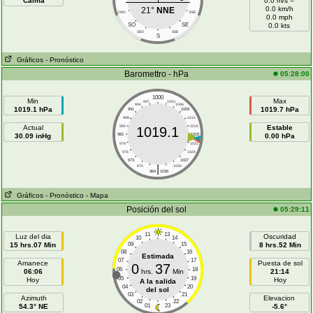
Calma
0.0 m/s =
0.0 km/h
21°
NNE
OSO
ESE
0.0 mph
SO
SE
0.0 kts
SSO
SSE
S
Gráficos
- Pronóstico
Baromettro - hPa
05:28:00
1000
Min
Max
997
1003
994
1006
1019.1 hPa
1019.7 hPa
991
1009
988
1012
Actual
985
1015
Estable
1019.1
30.09 inHg
982
1018
0.00 hPa
979
1021
976
1024
973
1027
|
970
1030
964
1036
Gráficos
- Pronóstico
- Mapa
Posición del sol
05:29:11
11
13
Luz del dia
Oscuridad
10
14
15 hrs.07 Min
09
15
8 hrs.52 Min
08
16
Estimada
07
17
Amanece
Puesta de sol
0
37
06
18
06:06
hrs.
Min
21:14
05
19
Hoy
Hoy
A la salida
04
20
del sol
03
21
Azimuth
Elevacion
02
22
54.3° NE
01
23
-5.6°