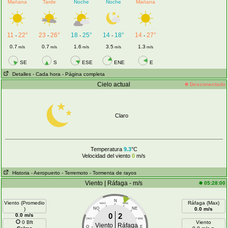
Mañana
Tarde
Noche
Noche
Mañana
11
22°
23
26°
18
25°
14
18°
14
27°
-
-
-
-
-
0.7
0.7
1.6
3.5
1.3
m/s
m/s
m/s
m/s
m/s
SE
S
ESE
ENE
E
Detalles
- Cada hora
- Página completa
Cielo actual
Desconectado
Claro
Temperatura
9.3
°C
Velocidad del viento
0
m/s
Historia
- Aeropuerto
- Terremoto
- Tormenta de rayos
Viento | Ráfaga - m/s
05:28:00
N
Viento (Promedio
Ráfaga (Max)
NNO
NNE
)
NO
NE
0.0 m/s
0
2
0.0 m/s
ONO
ENE
0 Bft
Viento
Viento
Ráfaga
O
E