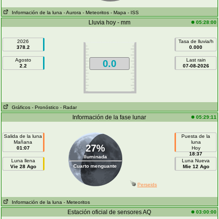
Información de la luna
- Aurora
- Meteoritos
- Mapa
- ISS
Lluvia hoy - mm
05:28:00
2026
Tasa de lluvia/h
378.2
0.000
Agosto
Last rain
0.0
2.2
07-08-2026
Gráficos
- Pronóstico
- Radar
Información de la fase lunar
05:29:11
Salida de la luna
Puesta de la
Mañana
luna
27%
01:07
Hoy
18:37
Iluminada
Luna llena
Luna Nueva
Cuarto menguante
Vie 28 Ago
Mie 12 Ago
Perseids
Información de la luna
- Meteoritos
Estación oficial de sensores AQ
03:00:00