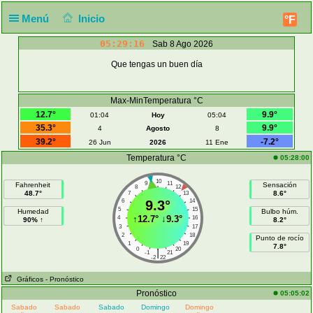
Menú
Inicio
°F
05:29:16
Sab 8 Ago 2026
Que tengas un buen día
Max-MinTemperatura °C
12.7°
9.9°
01:04
Hoy
05:04
35.3°
9.9°
4
Agosto
8
39.2°
-7.2°
26 Jun
2026
11 Ene
Temperatura °C
05:28:00
10
9
11
Fahrenheit
Sensación
8
12
48.7°
8.6°
7
13
6
9.3°
14
5
15
Humedad
Bulbo húm.
↑
12.7°
↓
9.3°
4
16
90% ↑
8.2°
3
17
2
18
Punto de rocío
1
19
7.8°
0
20
|
-1
21
-2
22
Gráficos
- Pronóstico
Pronóstico
05:05:02
Sabado
Sabado
Sabado
Domingo
Domingo