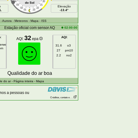
04
20
do Sol
03
21
e
Elevação
02
22
L
01
23
-13.4°
- Aurora
- Meteoros
- Mapa
- ISS
Estação oficial com sensor AQ
02:00:00
32
o
:
AQI
:
AQI:
epa
gerweg
31.6
o3
orn
27
pm10
2.2
no2
Qualidade do ar boa
e do ar
- Página inteira
- Mapa
anos a pessoas ou
Créditos, contato e . . .