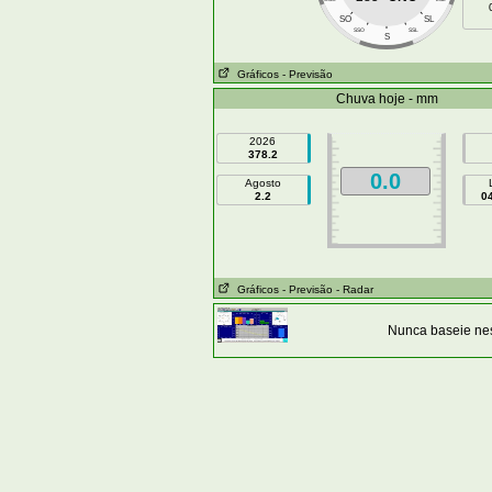
SO
SL
SSO
SSL
S
Gráficos
- Previsão
Chuva hoje - mm
2026
378.2
0.0
Agosto
2.2
0
Gráficos
- Previsão
- Radar
Nunca baseie nes