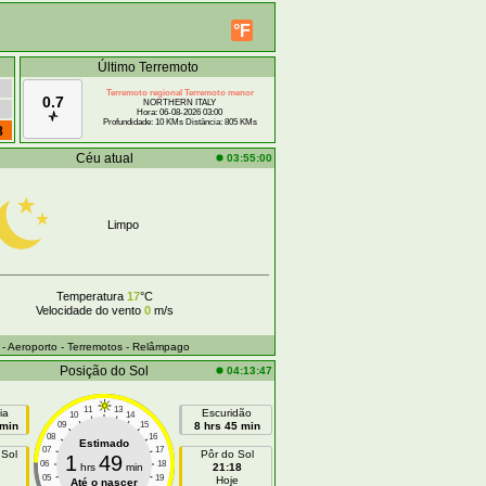
°F
Último Terremoto
Terremoto regional Terremoto menor
0.7
NORTHERN ITALY
Hora: 06-08-2026 03:00
Profundidade: 10 KMs Distância: 805 KMs
8
Céu atual
03:55:00
Limpo
Temperatura
17
°C
Velocidade do vento
0
m/s
- Aeroporto
- Terremotos
- Relâmpago
Posição do Sol
04:13:47
11
13
ia
Escuridão
10
14
 min
09
15
8 hrs 45 min
08
16
Estimado
07
17
 Sol
Pôr do Sol
1
49
06
18
hrs
min
21:18
05
19
Hoje
Até o nascer