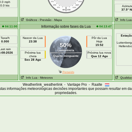
0.0 mph
976
1024
0.0 kts
973
1027
Azimut
|
970
1030
37.5° N
964
1036
Gráficos
- Previsão
- Mapa
Info Lua
Informação sobre fases da Lua
04:11:00
04:13:47
Estaçã
Taxa/h
Nascer da Lua
Pôr da Lua
0.000
23:38
Hoje
Luttenber
50%
15:52
Hellendo
Last rain
Luminância
4-08-2026
Próxima lua
Próxima lua nova
Quarto minguante
cheia
Qua 12 Ago
Sex 28 Ago
Perseids
Info Lua
- Meteoros
Qualidad
Weatherlink_weatherlink - Vantage Pro - Raalte
tas informações meteorológicas decisões importantes que possam resultar em d
propriedades.