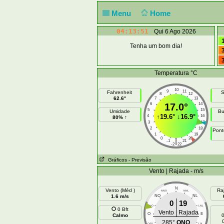
Menu
Home
04:13:51
Qui 6 Ago 2026
Tenha um bom dia!
Temperatura °C
10
9
11
Fahrenheit
S
8
12
62.6°
7
13
6
17.0°
14
5
15
Umidade
Bu
↑
19.6°
↓
16.9°
4
16
80% ↑
3
17
2
18
Pont
1
19
0
20
|
-1
21
-2
22
Gráficos
- Previsão
Vento | Rajada - m/s
N
Vento (Méd )
Ra
NNO
NNL
1.6 m/s
NO
NL
0
19
ONO
LNL
0 Bft
Vento
Rajada
O
E
Calmo
0
285°
ONO
OSO
LSL