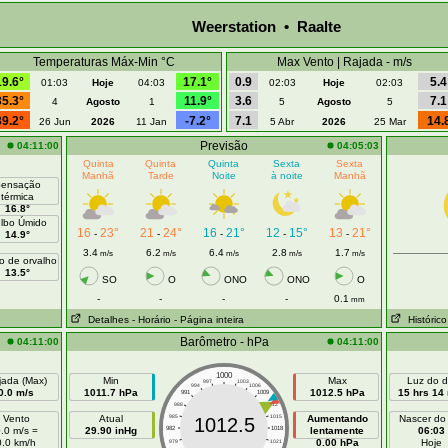
Weerstation • Raalte
Temperaturas Máx-Min °C
Max Vento | Rajada - m/s
19.6°
17.1°
0.9
5.4
01:03
Hoje
04:03
02:03
Hoje
02:03
35.3°
11.9°
3.6
7.1
4
Agosto
1
5
Agosto
5
39.2°
-7.2°
7.1
14.
26 Jun
2026
11 Jan
5 Abr
2026
25 Mar
Previsão
04:11:00
04:05:03
Quinta
Quinta
Quinta
Sexta
Sexta
Manhã
Tarde
Noite
à noite
Manhã
ensação
térmica
16.8°
lbo Úmido
16
23°
21
24°
16
21°
12
15°
13
21°
-
-
-
-
-
14.9°
3.4
6.2
6.4
2.8
1.7
m/s
m/s
m/s
m/s
m/s
o de orvalho
13.5°
SO
O
ONO
ONO
O
-
-
-
-
0.1
mm
Detalhes
- Horário
- Página inteira
Histórico
Barômetro - hPa
04:11:00
04:11:00
1000
jada (Max)
Min
Max
Luz do d
997
1003
994
1006
0.0 m/s
1011.7 hPa
1012.5 hPa
15 hrs 14
991
1009
988
1012
Vento
Atual
985
1015
Aumentando
Nascer do
1012.5
.0 m/s =
29.90 inHg
982
1018
lentamente
06:03
0.0 km/h
0.00 hPa
Hoje
979
1021