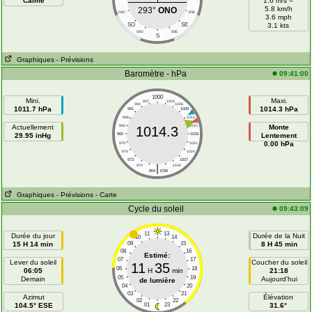
Calme
1.6 m/s =
5.8 km/h
293°
ONO
OSO
ESE
3.6 mph
SO
SE
3.1 kts
SSO
SSE
S
Graphiques
- Prévisions
Baromètre - hPa
09:41:00
1000
Mini.
Maxi.
997
1003
994
1006
1011.7 hPa
1014.3 hPa
991
1009
988
1012
Actuellement
985
1015
Monte
1014.3
29.95 inHg
982
1018
Lentement
0.00 hPa
979
1021
976
1024
973
1027
|
970
1030
964
1036
Graphiques
- Prévisions
- Carte
Cycle du soleil
09:43:09
11
13
Durée du jour
Durée de la Nuit
10
14
15 H 14 min
09
15
8 H 45 min
08
16
Estimé:
07
17
Lever du soleil
Coucher du soleil
11
35
06
18
06:05
H
min
21:18
05
19
Demain
Aujourd'hui
de lumière
04
20
03
21
Azimut
Élévation
02
22
104.5° ESE
01
23
31.6°