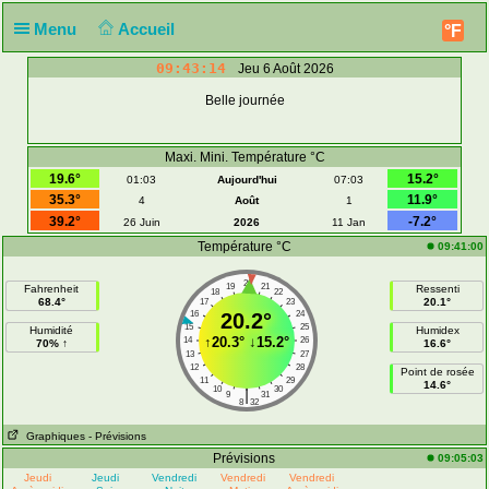
Menu
Accueil
°F
09:43:14
Jeu 6 Août 2026
Belle journée
Maxi. Mini. Température °C
19.6°
15.2°
01:03
Aujourd'hui
07:03
35.3°
11.9°
4
Août
1
39.2°
-7.2°
26 Juin
2026
11 Jan
Température °C
09:41:00
20
19
21
Fahrenheit
Ressenti
18
22
68.4°
20.1°
17
23
16
20.2°
24
15
25
Humidité
Humidex
↑
20.3°
↓
15.2°
14
26
70% ↑
16.6°
13
27
12
28
Point de rosée
11
29
14.6°
10
30
|
9
31
8
32
Graphiques
- Prévisions
Prévisions
09:05:03
Jeudi
Jeudi
Vendredi
Vendredi
Vendredi