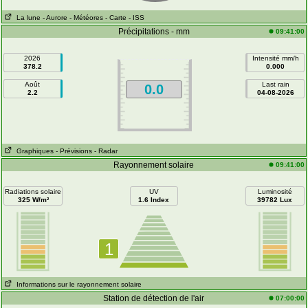
La lune
- Aurore
- Météores
- Carte
- ISS
Précipitations - mm
09:41:00
2026
Intensité mm/h
378.2
0.000
Août
Last rain
0.0
2.2
04-08-2026
Graphiques
- Prévisions
- Radar
Rayonnement solaire
09:41:00
Radiations solaire
UV
Luminosité
325 W/m²
1.6 Index
39782 Lux
1
Informations sur le rayonnement solaire
Station de détection de l'air
07:00:00