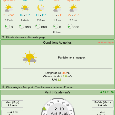
Après midi
Soir
Nuit
Matin
Après midi
21
24°
16
21°
12
15°
13
21°
22
23°
-
-
-
-
-
6.2
6.4
2.8
1.7
2.6
m/s
m/s
m/s
m/s
m/s
O
ONO
ONO
O
OSO
-
-
-
0.1
-
mm
Détails
- horaires
- Nouvelle page
Conditions Actuelles
Hors ligne
Partiellement nuageux
Température
20.2
°C
Vitesse du Vent
1.6
m/s
UVI
1.6
Climatologie
- Aéroport
- Tremblements de terre
- Foudre
Vent | Rafale - m/s
09:41:00
N
Vent (Moy.)
Rafale (Maxi.)
NNO
NNE
3.2 m/s
NO
NE
0.0 m/s
2
19
ONO
ENE
1 Bft
Vent
Vent
Rafale
O
E