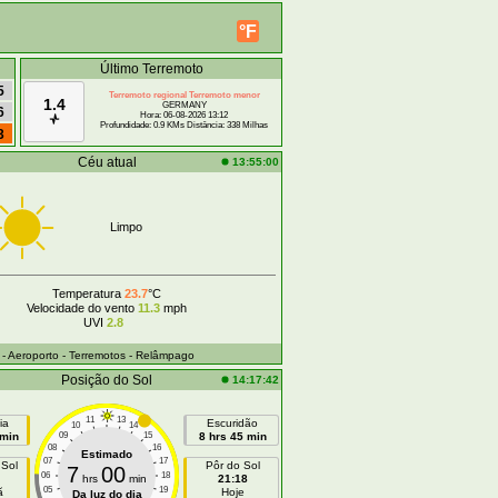
°F
Último Terremoto
5
Terremoto regional Terremoto menor
1.4
GERMANY
6
Hora: 06-08-2026 13:12
Profundidade: 0.9 KMs Distância: 338 Milhas
3
Céu atual
13:55:00
Limpo
Temperatura
23.7
°C
Velocidade do vento
11.3
mph
UVI
2.8
- Aeroporto
- Terremotos
- Relâmpago
Posição do Sol
14:17:42
11
13
ia
Escuridão
10
14
 min
09
15
8 hrs 45 min
08
16
Estimado
07
17
 Sol
Pôr do Sol
7
00
06
18
hrs
min
21:18
05
19
ã
Hoje
Da luz do dia