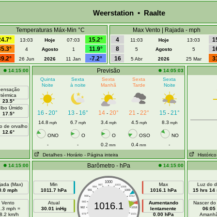
Weerstation • Raalte
Temperaturas Máx-Min °C
Max Vento | Rajada - mph
24.7°
15.2°
4
1
13:03
Hoje
07:03
11:03
Hoje
13:03
35.3°
11.9°
8
1
4
Agosto
1
5
Agosto
5
39.2°
-7.2°
16
3
26 Jun
2026
11 Jan
5 Abr
2026
25 Mar
Previsão
14:15:00
14:05:03
Quinta
Sexta
Sexta
Sexta
Sexta
Noite
à noite
Manhã
Tarde
Noite
ensação
térmica
23.5°
lbo Úmido
16
20°
13
16°
14
20°
21
22°
15
21°
-
-
-
-
-
17.5°
14.8
6.7
3.4
4.5
8.3
mph
mph
mph
mph
mph
o de orvalho
12.6°
ONO
O
O
OSO
NO
-
-
0.2
0.4
-
mm
mm
Detalhes
- Horário
- Página inteira
Histórico
Barômetro - hPa
14:15:00
14:15:00
1000
jada (Max)
Min
Max
Luz do d
997
1003
994
1006
0.0 mph
1011.7 hPa
1016.1 hPa
15 hrs 14
991
1009
988
1012
Vento
Atual
985
1015
Aumentando
Nascer do
1016.1
1.3 mph =
30.01 inHg
982
1018
lentamente
06:05
8.2 km/h
0.00 hPa
Amanh
979
1021