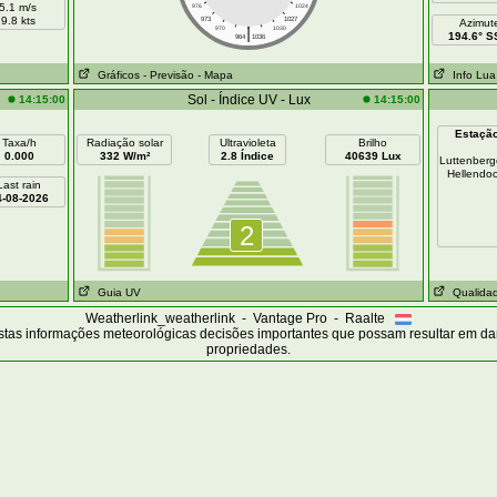
5.1 m/s
976
1024
9.8 kts
973
1027
Azimut
|
970
1030
194.6° 
964
1036
Gráficos
- Previsão
- Mapa
Info Lua
Sol - Índice UV - Lux
14:15:00
14:15:00
Estaçã
Taxa/h
Radiação solar
Ultravioleta
Brilho
0.000
332 W/m²
2.8 Índice
40639 Lux
Luttenber
Hellendo
Last rain
4-08-2026
2
Guia UV
Qualidad
Weatherlink_weatherlink - Vantage Pro - Raalte
tas informações meteorológicas decisões importantes que possam resultar em d
propriedades.