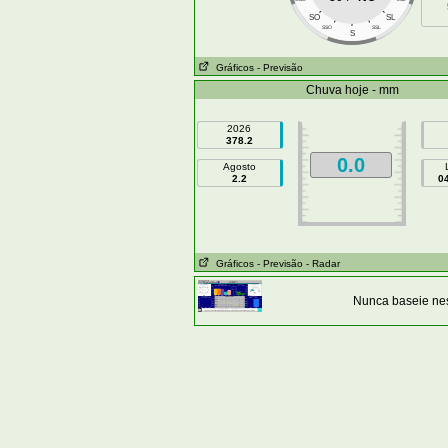
SO
SL
SSO
SSL
S
Gráficos
- Previsão
Chuva hoje - mm
2026
378.2
0.0
Agosto
2.2
0
Gráficos
- Previsão
- Radar
Nunca baseie nes