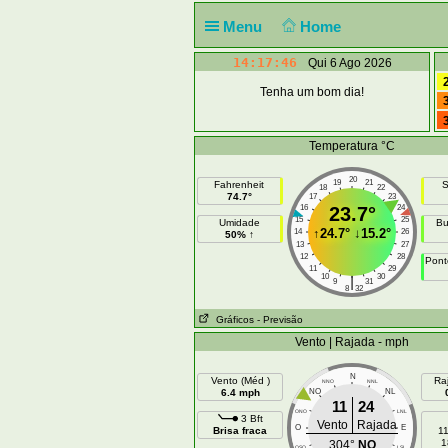
Menu
Home
14:17:46
Qui 6 Ago 2026
Tenha um bom dia!
Temperatura °C
20
19
21
Fahrenheit
S
18
22
74.7°
17
23
16
23.7°
24
15
25
Umidade
Bu
↑
24.7°
↓
15.2°
14
26
50% ↑
13
27
12
28
Pont
11
29
10
30
|
9
31
8
32
Gráficos
- Previsão
Vento | Rajada - mph
N
Vento (Méd )
Ra
NNO
NNL
6.4 mph
NO
NL
11
24
ONO
LNL
3 Bft
Vento
Rajada
O
E
Brisa fraca
1
1
304°
NO
OSO
LSL