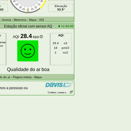
04
20
03
21
e
Elevação
02
22
SSO
01
23
53.5°
- Aurora
- Meteoros
- Mapa
- ISS
Estação oficial com sensor AQ
11:00:00
28.4
o
:
AQI
:
AQI:
epa
gerweg
28.4
o3
orn
18
pm10
2
no2
Qualidade do ar boa
e do ar
- Página inteira
- Mapa
anos a pessoas ou
Créditos, contato e . . .