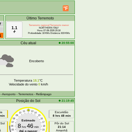
°F
Último Terremoto
7
Terremoto regional Terremoto menor
1.1
NORTHERN ITALY
Hora: 07-08-2026 20:18
Profundidade: 18 KMs Distância: 819 KMs
1
Céu atual
20:55:00
Encoberto
Temperatura
18.1
°C
Velocidade do vento
0
km/h
- Aeroporto
- Terremotos
- Relâmpago
Posição do Sol
21:19:45
11
13
ia
Escuridão
10
14
 min
09
15
8 hrs 48 min
08
16
Estimado
07
17
 Sol
Pôr do Sol
8
46
06
18
hrs
min
21:14
05
19
ã
Amanhã
Até o nascer