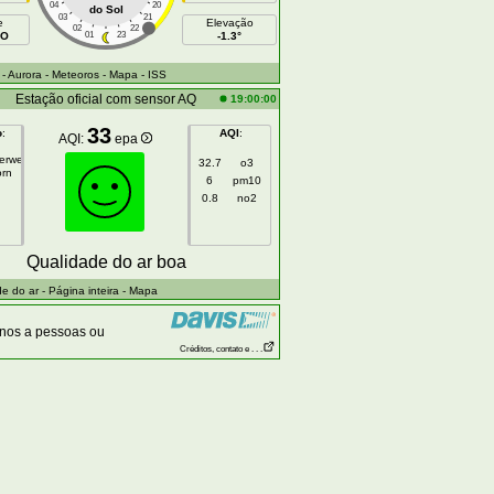
04
20
do Sol
03
21
e
Elevação
02
22
NO
01
23
-1.3°
- Aurora
- Meteoros
- Mapa
- ISS
Estação oficial com sensor AQ
19:00:00
33
o
:
AQI
:
AQI:
epa
gerweg
32.7
o3
orn
6
pm10
0.8
no2
Qualidade do ar boa
e do ar
- Página inteira
- Mapa
anos a pessoas ou
Créditos, contato e . . .