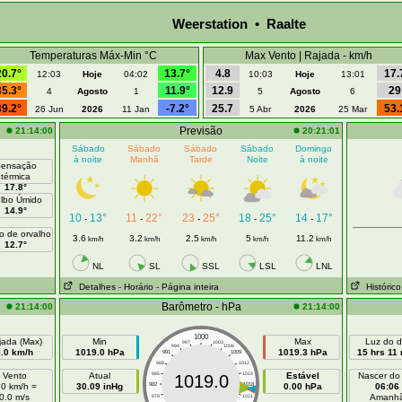
Weerstation • Raalte
Temperaturas Máx-Min °C
Max Vento | Rajada - km/h
20.7°
13.7°
4.8
17.
12:03
Hoje
04:02
10:03
Hoje
13:01
35.3°
11.9°
12.9
29
4
Agosto
1
5
Agosto
6
39.2°
-7.2°
25.7
53.
26 Jun
2026
11 Jan
5 Abr
2026
25 Mar
Previsão
21:14:00
20:21:01
Sábado
Sábado
Sábado
Sábado
Domingo
à noite
Manhã
Tarde
Noite
à noite
ensação
térmica
17.8°
lbo Úmido
14.9°
10
13°
11
22°
23
25°
18
25°
14
17°
-
-
-
-
-
o de orvalho
3.6
3.2
2.5
5
11.2
km/h
km/h
km/h
km/h
km/h
12.7°
NL
SL
SSL
LSL
LNL
Detalhes
- Horário
- Página inteira
Histórico
Barômetro - hPa
21:14:00
21:14:00
1000
jada (Max)
Min
Max
Luz do d
997
1003
994
1006
0.0 km/h
1019.0 hPa
1019.3 hPa
15 hrs 11
991
1009
988
1012
Vento
Atual
985
1015
Estável
Nascer do
1019.0
.0 km/h =
30.09 inHg
982
1018
0.00 hPa
06:06
0.0 m/s
Amanh
979
1021