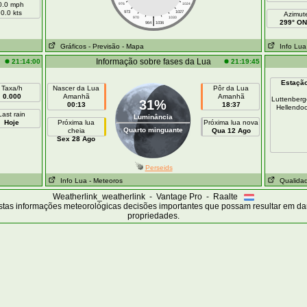
0.0 mph
976
1024
0.0 kts
973
1027
Azimut
|
970
1030
299° O
964
1036
Gráficos
- Previsão
- Mapa
Info Lua
Informação sobre fases da Lua
21:14:00
21:19:45
Estaçã
Taxa/h
Nascer da Lua
Pôr da Lua
0.000
Amanhã
Amanhã
Luttenber
31%
00:13
18:37
Hellendo
Last rain
Luminância
Hoje
Próxima lua
Próxima lua nova
Quarto minguante
cheia
Qua 12 Ago
Sex 28 Ago
Perseids
Info Lua
- Meteoros
Qualidad
Weatherlink_weatherlink - Vantage Pro - Raalte
tas informações meteorológicas decisões importantes que possam resultar em d
propriedades.