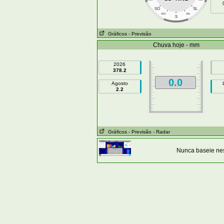
SO
SL
SSO
SSL
S
Gráficos
- Previsão
Chuva hoje - mm
2026
378.2
0.0
Agosto
2.2
Gráficos
- Previsão
- Radar
Nunca baseie nes