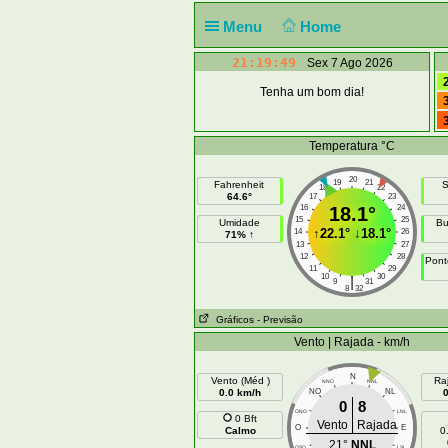
Menu
Home
21:19:49
Sex 7 Ago 2026
Tenha um bom dia!
Temperatura °C
20
19
21
Fahrenheit
S
18
22
64.6°
17
23
16
18.1°
24
15
25
Umidade
Bu
↑
22.1°
↓
18.1°
14
26
71% ↑
13
27
12
28
Pont
11
29
10
30
|
9
31
8
32
Gráficos
- Previsão
Vento | Rajada - km/h
N
Vento (Méd )
Ra
NNO
NNL
0.0 km/h
NO
NL
0
8
ONO
LNL
0 Bft
Vento
Rajada
O
E
Calmo
0
21°
NNL
OSO
LSL