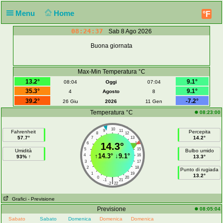
Menu
Home
°F
08:24:37
Sab 8 Ago 2026
Buona giornata
Max-Min Temperatura °C
13.2°
9.1°
08:04
Oggi
07:04
35.3°
9.1°
4
Agosto
8
39.2°
-7.2°
26 Giu
2026
11 Gen
Temperatura °C
08:23:00
10
9
11
Fahrenheit
Percepita
8
12
57.7°
14.2°
7
13
6
14.3°
14
5
15
Umidità
Bulbo umido
↑
14.3°
↓
9.1°
4
16
93% ↑
13.3°
3
17
2
18
Punto di rugiada
1
19
13.2°
0
20
|
-1
21
-2
22
Grafici
- Previsione
Previsione
08:05:04
Sabato
Sabato
Domenica
Domenica
Domenica