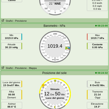
Calmo
0.0 m/s =
0.0 km/h
21°
NNE
OSO
ESE
0.0 mph
SW
SE
0.0 kts
SSW
SSE
S
Grafici
- Previsione
Barometro - hPa
08:23:00
1000
Min
Max
997
1003
994
1006
1019.0 hPa
1019.7 hPa
991
1009
988
1012
Attuale
985
1015
Costante
1019.4
30.10 inHg
982
1018
0.00 hPa
979
1021
976
1024
973
1027
|
970
1030
964
1036
Grafici
- Previsione
- Mappa
Posizione del sole
08:24:32
11
13
Luce del giorno
Buio
10
14
15 Ore07 Min.
09
15
8 Ore52 Min.
08
16
Stimato
07
17
Alba
Tramonto
12
50
06
18
06:08
Ore
Min.
21:14
05
19
Domani
Oggi
Luce del giorno
04
20
03
21
Azimut
Elevazione
02
22
88.6° E
01
23
19.3°