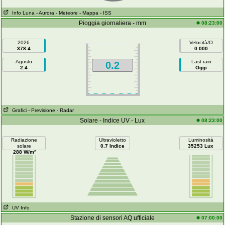
Info Luna
- Aurora
- Meteore
- Mappa
- ISS
Pioggia giornaliera - mm
08:23:00
2026
Velocità/O
378.4
0.000
Agosto
Last rain
0.2
2.4
Oggi
Grafici
- Previsione
- Radar
Solare - Indice UV - Lux
08:23:00
Radiazione
Ultravioletto
Luminosità
solare
0.7 Indice
35253 Lux
288 W/m²
UV Info
Stazione di sensori AQ ufficiale
07:00:00