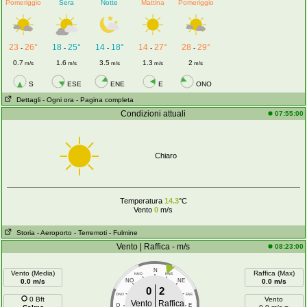
Pomeriggio
Sera
Notte
Mattina
Pomeriggio
23
26°
18
25°
14
18°
14
27°
28
29°
-
-
-
-
-
0.7
1.6
3.5
1.3
2
m/s
m/s
m/s
m/s
m/s
S
ESE
ENE
E
ONO
Dettagli
- Ogni ora
- Pagina completa
Condizioni attuali
07:55:00
Chiaro
Temperatura
14.3
°C
Vento
0
m/s
Storia
- Aeroporto
- Terremoti
- Fulmine
Vento | Raffica - m/s
08:23:00
N
Vento (Media)
Raffica (Max)
NNO
NNE
0.0 m/s
NO
NE
0.0 m/s
0
2
ONO
ENE
0 Bft
Vento
Vento
Raffica
O
E