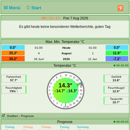
Menü
Start
°F
00:32:15
Frei 7 Aug 2026
Es gibt heute keine besonderen Wetterberichte, guten Tag
Max. Min. Temperatur °C
0.0°
0.0°
01:00
Heute
01:00
35.3°
11.9°
4
August
1
39.2°
-7.2°
26 Juni
2026
11 Jan
Temperatur °C
00:30:00
10
9
11
Fahrenheit
Gefühlt
8
12
57.7°
13.8°
7
13
6
14.3°
14
5
15
Feuchtigkeit
Feuchtkugel
↑
14.7°
↓
14.3°
4
16
79% ↑
12.0°
3
17
2
18
Taupunkt
1
19
10.7°
0
20
|
-1
21
-2
22
Grafiken
- Prognose
Prognose
00:05:03
Freitag
Freitag
Freitag
Freitag
Samstag