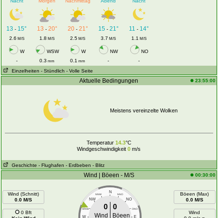
Nacht
Morgen
Nachmittag
Abend
Nacht
13
15°
13
20°
20
21°
15
21°
11
14°
-
-
-
-
-
2.6
1.8
2.5
3.7
1.1
M/S
M/S
M/S
M/S
M/S
W
WSW
W
NW
NO
-
0.3
0.1
-
-
mm
mm
Einzelheiten
- Stündlich
- Volle Seite
Aktuelle Bedingungen
23:55:00
Meistens vereinzelte Wolken
Temperatur
14.3
°C
Windgeschwindigkeit
0
m/s
Geschichte
- Flughafen
- Erdbeben
- Blitz
Wind | Böeen - M/S
00:30:00
N
Wind (Schnitt)
Böeen (Max)
NNW
NNO
0.0 M/S
NW
NO
0.0 M/S
0
0
WNW
ONO
0 Bft
Wind
Wind
Böeen
W
E