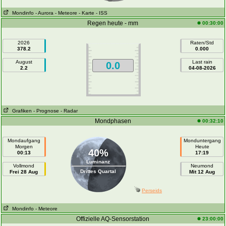
Mondinfo
- Aurora
- Meteore
- Karte
- ISS
Regen heute - mm
00:30:00
2026
Raten/Std
378.2
0.000
August
Last rain
0.0
2.2
04-08-2026
Grafiken
- Prognose
- Radar
Mondphasen
00:32:10
Mondaufgang
Monduntergang
Morgen
Heute
40%
00:13
17:19
Luminanz
Vollmond
Neumond
Drittes Quartal
Frei 28 Aug
Mit 12 Aug
Perseids
Mondinfo
- Meteore
Offizielle AQ-Sensorstation
23:00:00