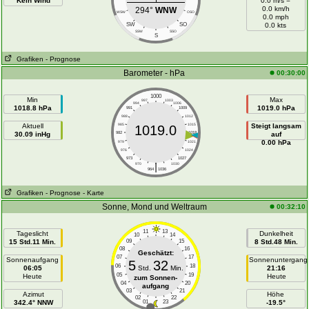
Kein Wind
0.0 m/s =
0.0 km/h
294°
WNW
WSW
OSO
0.0 mph
SW
SO
0.0 kts
SSW
SSO
S
Grafiken
- Prognose
Barometer - hPa
00:30:00
1000
Min
Max
997
1003
994
1006
1018.8 hPa
1019.0 hPa
991
1009
988
1012
Aktuell
985
1015
Steigt langsam
1019.0
30.09 inHg
982
1018
auf
0.00 hPa
979
1021
976
1024
973
1027
|
970
1030
964
1036
Grafiken
- Prognose
- Karte
Sonne, Mond und Weltraum
00:32:10
11
13
Tageslicht
Dunkelheit
10
14
15 Std.11 Min.
09
15
8 Std.48 Min.
08
16
Geschätzt:
07
17
Sonnenaufgang
Sonnenuntergang
5
32
06
18
06:05
Std.
Min.
21:16
05
19
Heute
Heute
zum Sonnen-
04
20
aufgang
03
21
Azimut
Höhe
02
22
342.4° NNW
01
23
-19.5°