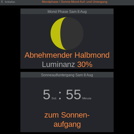
X
Mondphase / Sonne-Mond-Auf- und Untergang
Schließen
Mond Phase Sam 8 Aug
Abnehmender Halbmond
Luminanz
30%
Sonneauf/untergang Sam 8 Aug
5
: 55
Std.
Minute
zum Sonnen-
aufgang