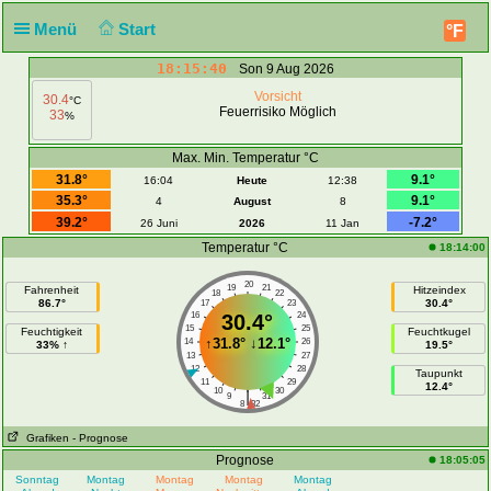
Menü
Start
°F
18:15:40
Son 9 Aug 2026
Vorsicht
30.4
°C
Feuerrisiko Möglich
33
%
Max. Min. Temperatur °C
31.8°
9.1°
16:04
Heute
12:38
35.3°
9.1°
4
August
8
39.2°
-7.2°
26 Juni
2026
11 Jan
Temperatur °C
18:14:00
20
19
21
Fahrenheit
Hitzeindex
18
22
86.7°
30.4°
17
23
16
30.4°
24
15
25
Feuchtigkeit
Feuchtkugel
↑
31.8°
↓
12.1°
14
26
33% ↑
19.5°
13
27
12
28
Taupunkt
11
29
12.4°
10
30
|
9
31
8
32
Grafiken
- Prognose
Prognose
18:05:05
Sonntag
Montag
Montag
Montag
Montag