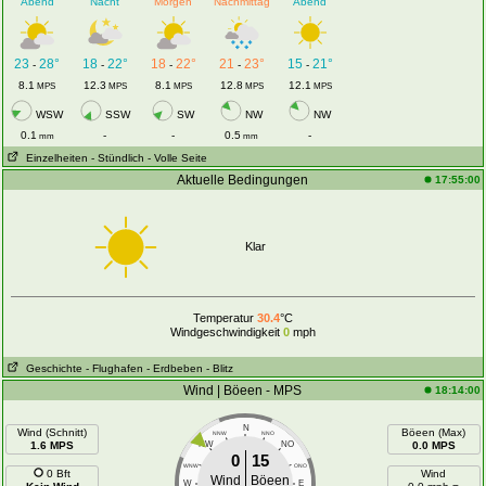
Abend
Nacht
Morgen
Nachmittag
Abend
23
28°
18
22°
18
22°
21
23°
15
21°
-
-
-
-
-
8.1
12.3
8.1
12.8
12.1
MPS
MPS
MPS
MPS
MPS
WSW
SSW
SW
NW
NW
0.1
-
-
0.5
-
mm
mm
Einzelheiten
- Stündlich
- Volle Seite
Aktuelle Bedingungen
17:55:00
Klar
Temperatur
30.4
°C
Windgeschwindigkeit
0
mph
Geschichte
- Flughafen
- Erdbeben
- Blitz
Wind | Böeen - MPS
18:14:00
N
Wind (Schnitt)
Böeen (Max)
NNW
NNO
1.6 MPS
NW
NO
0.0 MPS
0
15
WNW
ONO
0 Bft
Wind
Wind
Böeen
W
E