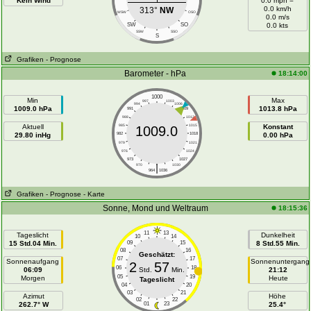
Kein Wind
0.0 mph =
0.0 km/h
313°
NW
WSW
OSO
0.0 m/s
SW
SO
0.0 kts
SSW
SSO
S
Grafiken
- Prognose
Barometer - hPa
18:14:00
1000
Min
Max
997
1003
994
1006
1009.0 hPa
1013.8 hPa
991
1009
988
1012
Aktuell
985
1015
Konstant
1009.0
29.80 inHg
982
1018
0.00 hPa
979
1021
976
1024
973
1027
|
970
1030
964
1036
Grafiken
- Prognose
- Karte
Sonne, Mond und Weltraum
18:15:36
11
13
Tageslicht
Dunkelheit
10
14
15 Std.04 Min.
09
15
8 Std.55 Min.
08
16
Geschätzt:
07
17
Sonnenaufgang
Sonnenuntergang
2
57
06
18
06:09
Std.
Min.
21:12
05
19
Morgen
Heute
Tageslicht
04
20
03
21
Azimut
Höhe
02
22
262.7° W
01
23
25.4°