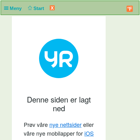
X
Meny
Start
°F