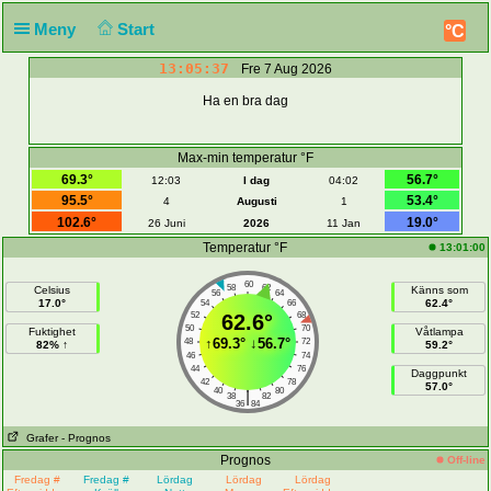
Meny
Start
°C
13:05:38
Fre 7 Aug 2026
Ha en bra dag
Max-min temperatur °F
69.3°
56.7°
12:03
I dag
04:02
95.5°
53.4°
4
Augusti
1
102.6°
19.0°
26 Juni
2026
11 Jan
Temperatur °F
13:01:00
60
58
62
Celsius
Känns som
56
64
17.0°
62.4°
54
66
52
62.6°
68
50
70
Fuktighet
Våtlampa
↑
69.3°
↓
56.7°
48
72
82% ↑
59.2°
46
74
44
76
Daggpunkt
42
78
57.0°
40
80
|
38
82
36
84
Grafer
- Prognos
Prognos
Off-line
Fredag ​​#
Fredag ​​#
Lördag
Lördag
Lördag