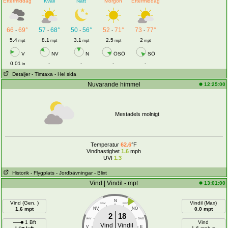
Eftermiddag
Kväll
Natt
Morgon
Eftermiddag
66
69°
57
68°
50
56°
52
71°
73
77°
-
-
-
-
-
5.4
8.1
3.1
2.5
2
mpt
mpt
mpt
mpt
mpt
V
NV
N
ÖSÖ
SÖ
0.01
-
-
-
-
in
Detaljer
- Timtaxa
- Hel sida
Nuvarande himmel
12:25:00
Mestadels molnigt
Temperatur
62.6
°F
Vindhastighet
1.6
mph
UVI
1.3
Historik
- Flygplats
- Jordbävningar
- Blixt
Vind | Vindil - mpt
13:01:00
N
Vind (Gen. )
Vindil (Max)
NNV
NNÖ
NÖ
1.6 mpt
NV
0.0 mpt
2
18
VNV
ÖNÖ
1 Bft
Vind
Vind
Vindil
V
E