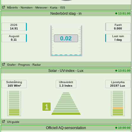
Måninfo
- Norrsken
- Meteorer
- Karta
- ISS
Nederbörd idag - in
13:01:00
2026
Fart/t
14.91
0.000
Augusti
Last rain
0.02
0.11
I dag
Grafer
- Prognos
- Radar
Solar - UV-index - Lux
13:01:00
Solstrålning
Ultraviolett
Ljusstyrka
165 W/m²
1.3 Index
20197 Lux
1
UV-guide
Officiell AQ-sensorstation
10:00:00