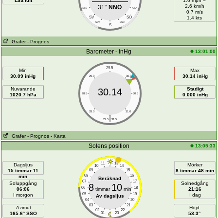
Lätt luft
1.6 mph =
2.6 km/h
31°
NNÖ
VSV
ÖSÖ
0.7 m/s
SÖ
SV
1.4 kts
SSV
SSÖ
S
Grafer
- Prognos
Barometer - inHg
13:01:00
29.5
Min
Max
30.09 inHg
30.14 inHg
29.0
30.0
Nuvarande
Stadigt
30.14
1020.7 hPa
28.5
30.5
0.000 inHg
28.0
31.0
|
27.5
31.5
Grafer
- Prognos
- Karta
Solens position
13:05:33
11
13
Dagsljus
Mörker
10
14
15 timmar 11
09
15
8 timmar 48 min
08
16
min
Beräknad
07
17
Soluppgång
Solnedgång
8
10
06
18
06:06
timmar
min
21:16
05
19
I morgon
I dag
Av dagsljus
04
20
03
21
Azimut
Höjd
02
22
165.6° SSÖ
01
23
53.3°