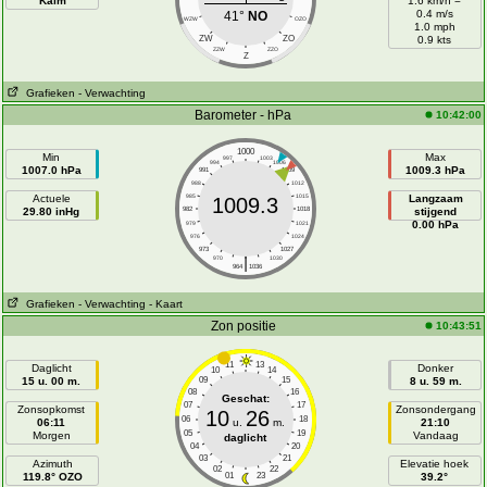
Kalm
1.6 km/h =
0.4 m/s
41°
NO
WZW
OZO
1.0 mph
ZW
ZO
0.9 kts
ZZW
ZZO
Z
Grafieken
- Verwachting
Barometer - hPa
10:42:00
1000
Min
Max
997
1003
994
1006
1007.0 hPa
1009.3 hPa
991
1009
988
1012
Actuele
985
1015
Langzaam
1009.3
29.80 inHg
982
1018
stijgend
0.00 hPa
979
1021
976
1024
973
1027
|
970
1030
964
1036
Grafieken
- Verwachting
- Kaart
Zon positie
10:43:51
11
13
Daglicht
Donker
10
14
15 u. 00 m.
09
15
8 u. 59 m.
08
16
Geschat:
07
17
Zonsopkomst
Zonsondergang
10
26
06
18
06:11
u.
m.
21:10
05
19
Morgen
Vandaag
daglicht
04
20
03
21
Azimuth
Elevatie hoek
02
22
119.8° OZO
01
23
39.2°