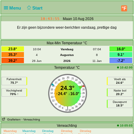
Menu
Start
°F
10:43:55
Maan 10 Aug 2026
Er zijn geen bijzondere weer-berichten vandaag, prettige dag
Max-Min Temperatuur °C
23.8°
16.0°
10:04
Vandaag
07:04
35.3°
9.1°
4
Augustus
8
39.2°
-7.2°
26 Jun
2026
11 Jan
Temperatuur °C
10:42:00
20
19
21
Fahrenheit
Voelt als
18
22
75.7°
24.6°
17
23
16
24.3°
24
15
25
Vochtigheid
Natte bol
↑
24.4°
↓
16.0°
14
26
70% ↑
20.2°
13
27
12
28
Dauwpunt
11
29
18.5°
10
30
|
9
31
8
32
Grafieken
- Verwachting
Verwachting
10:05:03
Maandag
Maandag
Dinsdag
Dinsdag
Dinsdag