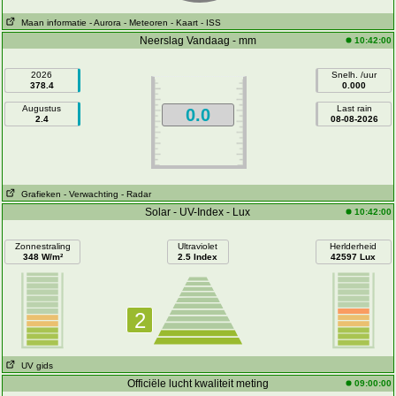
Maan informatie
- Aurora
- Meteoren
- Kaart
- ISS
Neerslag Vandaag - mm
10:42:00
2026
Snelh. /uur
378.4
0.000
Augustus
Last rain
0.0
2.4
08-08-2026
Grafieken
- Verwachting
- Radar
Solar - UV-Index - Lux
10:42:00
Zonnestraling
Ultraviolet
Herlderheid
348 W/m²
2.5 Index
42597 Lux
2
UV gids
Officiële lucht kwaliteit meting
09:00:00