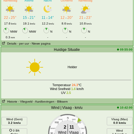
Namiddag
Avond
Nacht
Ochtend
Namiddag
22
25°
15
21°
11
14°
12
20°
21
23°
-
-
-
-
-
17.6
19.1
12.2
8.6
10.8
km/u
km/u
km/u
km/u
km/u
NNW
NNW
N
N
N
0.3
-
-
-
-
mm
Details
- per uur
- Niewe pagina
Huidige Situatie
09:55:00
Helder
Temperatuur
24.3
°C
Wind Snelheid
1.6
km/h
UV
2.5
Historie
- Vliegveld
- Aardbevingen
- Bliksem
Wind | Vlaag - km/u
10:42:00
N
Wind (Gem)
Vlaag (Max)
NNW
NNO
3.2 km/u
NW
NO
0.0 km/u
2
11
WNW
ONO
0 Bft
Wind
Wind
Vlaag
W
E