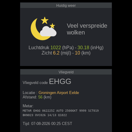
Huidig weer
Veel verspreide
wolken
Luchtdruk
1022
(hPa) -
30.18
(inHg)
Zicht
6.2
(mijl) -
10
(km)
Vliegveld
EHGG
Vliegveld code
Locatie :
Groningen Airport Eelde
Afstand:
56
(km)
Metar:
METAR EHGG 062225Z AUTO 25006KT 9999 SCT019
BKN023 OVC026 14/13 Q1022
Tijd: 07-08-2026 00:25 CEST