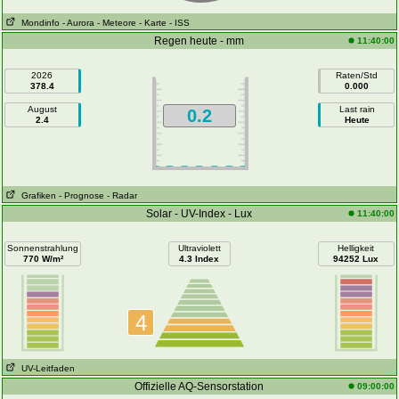
Mondinfo
- Aurora
- Meteore
- Karte
- ISS
Regen heute - mm
11:40:00
2026
Raten/Std
378.4
0.000
August
Last rain
0.2
2.4
Heute
Grafiken
- Prognose
- Radar
Solar - UV-Index - Lux
11:40:00
Sonnenstrahlung
Ultraviolett
Helligkeit
770 W/m²
4.3 Index
94252 Lux
4
UV-Leitfaden
Offizielle AQ-Sensorstation
09:00:00