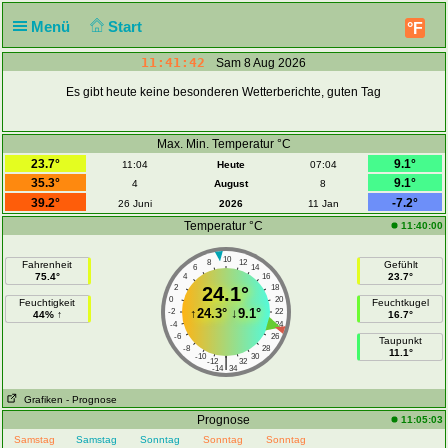
Menü
Start
°F
11:41:42
Sam 8 Aug 2026
Es gibt heute keine besonderen Wetterberichte, guten Tag
Max. Min. Temperatur °C
23.7°
9.1°
11:04
Heute
07:04
35.3°
9.1°
4
August
8
39.2°
-7.2°
26 Juni
2026
11 Jan
Temperatur °C
11:40:00
10
8
12
Fahrenheit
Gefühlt
6
14
75.4°
23.7°
4
16
2
24.1°
18
0
20
Feuchtigkeit
Feuchtkugel
↑
24.3°
↓
9.1°
-2
22
44% ↑
16.7°
-4
24
-6
26
Taupunkt
-8
28
11.1°
-10
30
|
-12
32
-14
34
Grafiken
- Prognose
Prognose
11:05:03
Samstag
Samstag
Sonntag
Sonntag
Sonntag