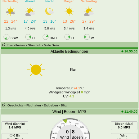
Nachmittag
Abend
Nacht
Morgen
Nachmittag
22
24°
17
24°
13
16°
13
26°
27
29°
-
-
-
-
-
1.3
4.5
5.8
3.4
3.4
MPS
MPS
MPS
MPS
MPS
SSW
O
ONO
O
W
Einzelheiten
- Stündlich
- Volle Seite
Aktuelle Bedingungen
10:55:00
Klar
Temperatur
24.1
°C
Windgeschwindigkeit
0
mph
UVI
4.3
Geschichte
- Flughafen
- Erdbeben
- Blitz
Wind | Böeen - MPS
11:40:00
N
Wind (Schnitt)
Böeen (Max)
NNW
NNO
1.6 MPS
NW
NO
0.0 MPS
0
8
WNW
ONO
0 Bft
Wind
Wind
Böeen
W
E