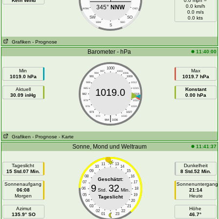
Kein Wind
0.0 mph =
0.0 km/h
345°
NNW
WSW
OSO
0.0 m/s
SW
SO
0.0 kts
SSW
SSO
S
Grafiken
- Prognose
Barometer - hPa
11:40:00
1000
Min
Max
997
1003
994
1006
1019.0 hPa
1019.7 hPa
991
1009
988
1012
Aktuell
985
1015
Konstant
1019.0
30.09 inHg
982
1018
0.00 hPa
979
1021
976
1024
973
1027
|
970
1030
964
1036
Grafiken
- Prognose
- Karte
Sonne, Mond und Weltraum
11:41:37
11
13
Tageslicht
Dunkelheit
10
14
15 Std.07 Min.
09
15
8 Std.52 Min.
08
16
Geschätzt:
07
17
Sonnenaufgang
Sonnenuntergang
9
32
06
18
06:08
Std.
Min.
21:14
05
19
Morgen
Heute
Tageslicht
04
20
03
21
Azimut
Höhe
02
22
135.9° SO
01
23
46.7°