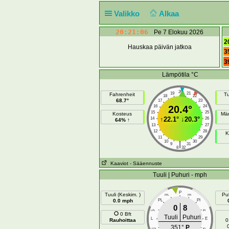
Valikko
Alkaa
20:21:06
Pe 7 Elokuu 2026
2
Hauskaa päivän jatkoa
3
3
Lämpötila °C
20
19
21
Fahrenheit
Tu
18
22
68.7°
17
23
16
20.4°
24
15
25
Kosteus
Mär
↑
22.1°
↓
20.3°
14
26
64% ↑
13
27
12
28
K
11
29
10
30
|
9
31
8
32
Kaaviot
- Sääennuste
Tuuli | Puhuri - mph
P
Tuuli (Keskim. )
Puh
PPL
PPI
0.0 mph
PL
PI
0
8
LPL
IPI
0 Bft
Tuuli
Puhuri
L
E
Rauhoittaa
0
351°
P
LESL
IEI