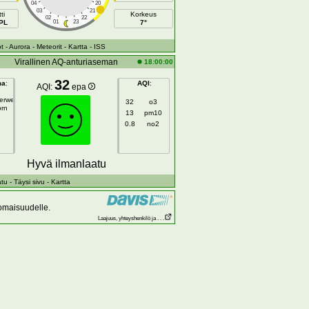
04
20
03
21
ti
Korkeus
02
22
PL
01
23
7°
t
- Aurora
- Meteorit
- Kartta
- ISS
Virallinen AQ-anturiaseman
18:00:00
32
ma
:
AQI
:
AQI:
epa
gerweg
32
o3
orn
13
pm10
0.8
no2
Hyvä ilmanlaatu
atu
- Täysi sivu
- Kartta
 omaisuudelle.
Laajuus, yhteyshenkilö ja . . .