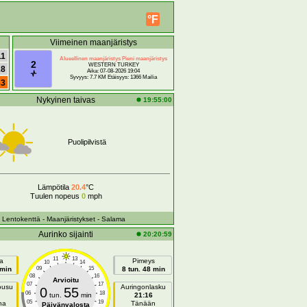
°F
Viimeinen maanjäristys
11
Alueellinen maanjäristys Pieni maanjäristys
2
WESTERN TURKEY
18
Aika: 07-08-2026 19:04
Syvyys: 7.7 KM Etäisyys: 1366 Mailia
33
Nykyinen taivas
19:55:00
Puolipilvistä
Lämpötila
20.4
°C
Tuulen nopeus
0
mph
- Lentokenttä
- Maanjäristykset
- Salama
Aurinko sijainti
20:20:59
11
13
a
Pimeys
10
14
 min
09
15
8 tun. 48 min
08
16
Arvioitu
07
17
ousu
Auringonlasku
0
55
06
18
tun.
min
21:16
05
19
na
Tänään
Päivänvalosta