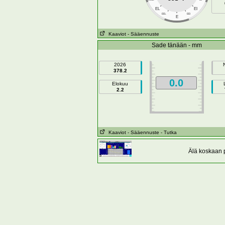
EL
EI
EEL
EEI
E
Kaaviot
- Sääennuste
Sade tänään - mm
2026
378.2
0.0
Elokuu
2.2
Kaaviot
- Sääennuste
- Tutka
Älä koskaan p