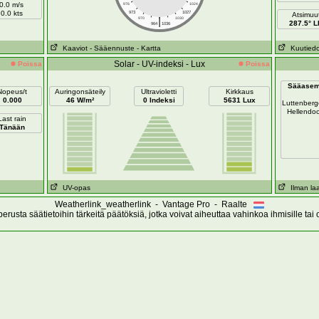
0.0 m/s
976
1024
0.0 kts
973
1027
Atsimuut
|
970
1030
287.5° L
964
1036
Kaaviot
- Sääennuste
- Kartta
Kuutiedo
Solar - UV-indeksi - Lux
Poissa
Poissa
Sääase
Nopeus/t
Auringonsäteily
Ultravioletti
Kirkkaus
0.000
46 W/m²
0 Indeksi
5631 Lux
Luttenber
Hellendo
Last rain
Tänään
UV-opas
Ilman la
Weatherlink_weatherlink - Vantage Pro - Raalte
erusta säätietoihin tärkeitä päätöksiä, jotka voivat aiheuttaa vahinkoa ihmisille tai