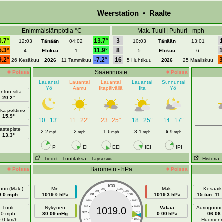
Weerstation • Raalte
Enimmäislämpötila °C
Mak. Tuuli | Puhuri - mph
0.7°
13.7°
3
12:03
Tänään
04:02
10:03
Tänään
13:01
5.3°
11.9°
8
4
Elokuu
1
5
Elokuu
6
9.2°
-7.2°
16
26 Kesäkuu
2026
11 Tammikuu
5 Huhtikuu
2026
25 Maaliskuu
Sääennuste
Poissa
Poissa
Lauantai
Lauantai
Lauantai
Lauantai
Sunnuntai
Yö
Aamu
Iltapäivällä
Ilta
Yö
ntuu siltä
20.2°
kä polttimo
15.9°
10
13°
11
22°
23
25°
18
25°
14
17°
-
-
-
-
-
astepiste
2.2
2
1.6
3.1
6.9
mph
mph
mph
mph
mph
13.3°
PI
EI
EEI
IEI
IPI
Tiedot
- Tuntitaksa
- Täysi sivu
Historia
Barometri - hPa
Poissa
Poissa
1000
uri (Mak.)
Min
Mak.
Kesäaik
997
1003
994
1006
0.0 mph
1019.0 hPa
1019.3 hPa
15 tun. 11
991
1009
988
1012
Tuuli
Nykyinen
985
1015
Vakaa
Auringonn
1019.0
.0 mph =
30.09 inHg
982
1018
0.00 hPa
06:06
0.0 km/h
Huomen
979
1021