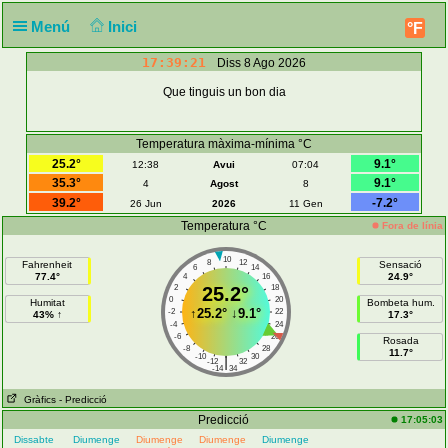
Menú
Inici
°F
17:39:21
Diss 8 Ago 2026
Que tinguis un bon dia
Temperatura màxima-mínima °C
25.2°
9.1°
12:38
Avui
07:04
35.3°
9.1°
4
Agost
8
39.2°
-7.2°
26 Jun
2026
11 Gen
Temperatura °C
Fora de línia
10
8
12
Fahrenheit
Sensació
6
14
77.4°
24.9°
4
16
2
25.2°
18
0
20
Humitat
Bombeta hum.
↑
25.2°
↓
9.1°
-2
22
43% ↑
17.3°
-4
24
-6
26
Rosada
-8
28
11.7°
-10
30
|
-12
32
-14
34
Gràfics
- Predicció
Predicció
17:05:03
Dissabte
Diumenge
Diumenge
Diumenge
Diumenge