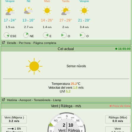
Vespre
Nit
Matí
Tarda
Vespre
17
24°
13
16°
14
26°
27
29°
21
28°
-
-
-
-
-
1.5
2.7
1.4
2
3.4
m/s
m/s
m/s
m/s
m/s
ESE
NE
E
O
O
Detalls
- Per hora
- Pàgina completa
Cel actual
16:55:00
Sense núvols
Temperatura
25.2
°C
Velocitat del vent
1.6
m/s
UVI
5.2
Història
- Aeroport
- Terratrèmols
- Llamp
Vent | Ràfega - m/s
Fora de línia
N
Vent (Mitjana )
Ràfega (Màx)
NNO
NNE
3.2 m/s
NO
NE
0.0 m/s
2
10
ONO
ENE
1 Bft
Vent
Vent
Ràfega
O
E