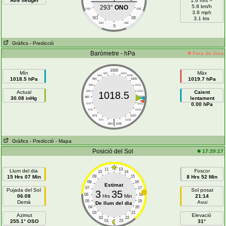
Aire lleuger
1.6 m/s =
5.8 km/h
293°
ONO
OSO
ESE
3.6 mph
SO
SE
3.1 kts
SSO
SSE
S
Gràfics
- Predicció
Baròmetre - hPa
Fora de línia
1000
Mín
Màx
997
1003
994
1006
1018.5 hPa
1019.7 hPa
991
1009
988
1012
Actual
985
1015
Caient
1018.5
30.08 inHg
982
1018
lentament
0.00 hPa
979
1021
976
1024
973
1027
|
970
1030
964
1036
Gràfics
- Predicció
- Mapa
Posició del Sol
17:39:17
11
13
Llum del dia
Foscor
10
14
15 Hrs 07 Min
09
15
8 Hrs 52 Min
08
16
Estimat
07
17
Pujada del Sol
Sol posat
3
35
06
18
06:08
Hrs
Min
21:14
05
19
Demà
Avui
De llum del dia
04
20
03
21
Azimut
Elevació
02
22
255.1° OSO
01
23
31°