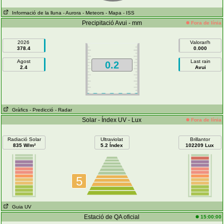
Informació de la lluna
- Aurora
- Meteors
- Mapa
- ISS
Precipitació Avui - mm
Fora de línia
2026
Valorar/h
378.4
0.000
Agost
Last rain
0.2
2.4
Avui
Gràfics
- Predicció
- Radar
Solar - Índex UV - Lux
Fora de línia
Radiació Solar
Ultraviolat
Brillantor
835 W/m²
5.2 Índex
102209 Lux
5
Guia UV
Estació de QA oficial
15:00:00