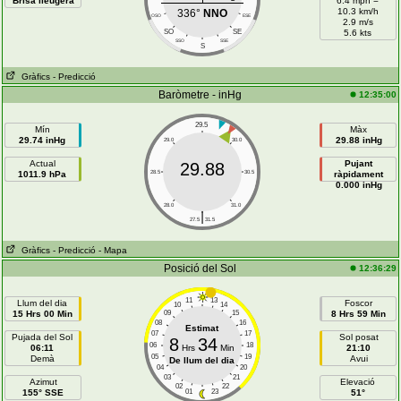
Brisa lleugera
6.4 mph =
10.3 km/h
336°
NNO
OSO
ESE
2.9 m/s
SO
SE
5.6 kts
SSO
SSE
S
Gràfics
- Predicció
Baròmetre - inHg
12:35:00
29.5
Mín
Màx
29.74 inHg
29.88 inHg
29.0
30.0
Actual
Pujant
29.88
1011.9 hPa
28.5
30.5
ràpidament
0.000 inHg
28.0
31.0
|
27.5
31.5
Gràfics
- Predicció
- Mapa
Posició del Sol
12:36:29
11
13
Llum del dia
Foscor
10
14
15 Hrs 00 Min
09
15
8 Hrs 59 Min
08
16
Estimat
07
17
Pujada del Sol
Sol posat
8
34
06
18
06:11
Hrs
Min
21:10
05
19
Demà
Avui
De llum del dia
04
20
03
21
Azimut
Elevació
02
22
155° SSE
01
23
51°