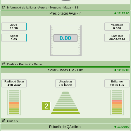
Informació de la lluna
- Aurora
- Meteors
- Mapa
- ISS
Precipitació Avui - in
12:35:00
2026
Valorar/h
14.90
0.000
Agost
Last rain
0.00
0.09
08-08-2026
Gràfics
- Predicció
- Radar
Solar - Índex UV - Lux
12:35:00
Radiació Solar
Ultraviolat
Brillantor
418 W/m²
2.6 Índex
51166 Lux
2
Guia UV
Estació de QA oficial
11:00:00