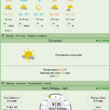
Tarda
Vespre
Nit
Matí
Tarda
72
77°
59
70°
53
57°
53
68°
70
73°
-
-
-
-
-
11
11.9
7.6
5.4
6.7
mph
mph
mph
mph
mph
NNO
NNO
N
N
N
0.01
-
-
-
-
in
Detalls
- Per hora
- Pàgina completa
Cel actual
11:55:00
Parcialment ennuvolat
Temperatura
76.5
°F
Velocitat del vent
6.4
mph
UVI
2.6
Història
- Aeroport
- Terratrèmols
- Llamp
Vent | Ràfega - mph
12:35:00
N
Vent (Mitjana )
Ràfega (Màx)
NNO
NNE
3.2 mph
NO
NE
0.0 mph
6
21
ONO
ENE
2 Bft
Vent
Vent
Ràfega
O
E