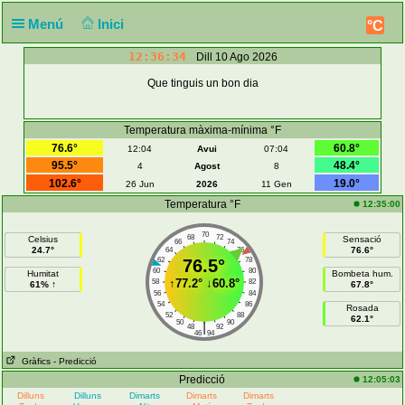
Menú
Inici
°C
12:36:34
Dill 10 Ago 2026
Que tinguis un bon dia
Temperatura màxima-mínima °F
76.6°
60.8°
12:04
Avui
07:04
95.5°
48.4°
4
Agost
8
102.6°
19.0°
26 Jun
2026
11 Gen
Temperatura °F
12:35:00
70
68
72
Celsius
Sensació
66
74
24.7°
76.6°
64
76
62
76.5°
78
60
80
Humitat
Bombeta hum.
↑
77.2°
↓
60.8°
58
82
61% ↑
67.8°
56
84
54
86
Rosada
52
88
62.1°
50
90
|
48
92
46
94
Gràfics
- Predicció
Predicció
12:05:03
Dilluns
Dilluns
Dimarts
Dimarts
Dimarts