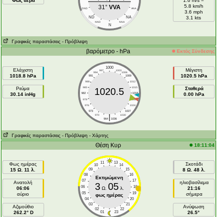
Φως αέρα
1.6 m/s =
5.8 km/h
31°
VVA
DND
ANA
3.6 mph
ND
NA
3.1 kts
NND
NNA
N
Γραφικές παραστάσεις
- Πρόβλεψη
βαρόμετρο - hPa
Εκτός Σύνδεσης
1000
Ελάχιστη
Μέγιστη
997
1003
994
1006
1018.8 hPa
1020.5 hPa
991
1009
988
1012
Ρεύμα
985
1015
Σταθερά
1020.5
30.14 inHg
982
1018
0.00 hPa
979
1021
976
1024
973
1027
|
970
1030
964
1036
Γραφικές παραστάσεις
- Πρόβλεψη
- Χάρτης
Θέση Κυρ
18:11:04
11
13
Φως ημέρας
Σκοτάδι
10
14
15 Ω. 11 λ.
09
15
8 Ω. 48 λ.
08
16
Εκτιμώμενη
07
17
Ανατολή
ηλιοβασίλεμα
3
05
06
18
06:06
Ω.
λ.
21:16
05
19
αύριο
σήμερα
φως ημέρας
04
20
03
21
Aζιμούθιο
Ανύψωση
02
22
262.2° D
01
23
26.5°