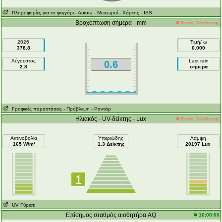
Πληροφορίες για το φεγγάρι
- Αυrora
- Μετεωροί
- Χάρτης
- ISS
Βροχόπτωση σήμερα - mm
Εκτός Σύνδεσης
2026
Τιμή/ ω
378.8
0.000
Αύγουστος
Last rain
0.6
2.8
σήμερα
Γραφικές παραστάσεις
- Πρόβλεψη
- Ραντάρ
Ηλιακός - UV-δείκτης - Lux
Εκτός Σύνδεσης
Ακτινοβολία
Υπεριώδης
Λάμψη
165 W/m²
1.3 Δείκτης
20197 Lux
1
UV Γύρισε
Επίσημος σταθμός αισθητήρα AQ
16:00:00