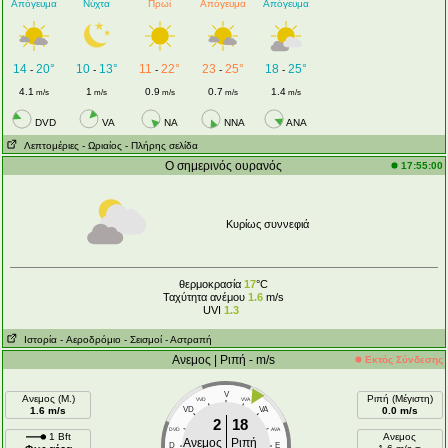
Απόγευμα
Νύχτα
Πρωί
Απόγευμα
Απόγευμα
14
20°
10
13°
11
22°
23
25°
18
25°
-
-
-
-
-
4.1
1
0.9
0.7
1.4
m/s
m/s
m/s
m/s
m/s
DVD
VA
NA
NNA
ANA
Λεπτομέριες
- Ωριαίος
- Πλήρης σελίδα
Ο σημερινός ουρανός
17:55:00
Κυρίως συννεφιά
θερμοκρασία
17
°C
Ταχύτητα ανέμου
1.6
m/s
UVI
1.3
Ιστορία
- Aεροδρόμιο
- Σεισμοί
- Αστραπή
Ανεμος | Ριπή - m/s
Εκτός Σύνδεσης
V
Ανεμος (Μ.)
Ριπή (Μέγιστη)
VVD
VVA
1.6 m/s
VD
VA
0.0 m/s
2
18
DVD
AVA
1 Bft
Ανεμος
Ανεμος
Ριπή
D
E