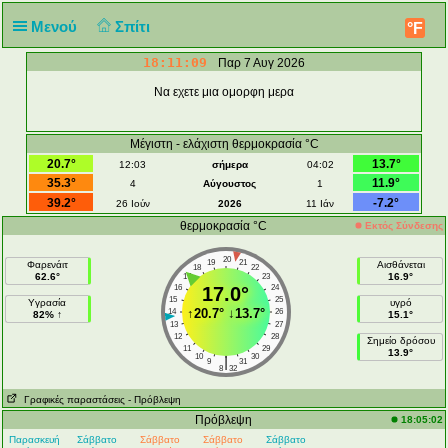
Μενού
Σπίτι
°F
18:11:09
Παρ 7 Αυγ 2026
Να εχετε μια ομορφη μερα
Μέγιστη - ελάχιστη θερμοκρασία °C
20.7°
13.7°
12:03
σήμερα
04:02
35.3°
11.9°
4
Αύγουστος
1
39.2°
-7.2°
26 Ιούν
2026
11 Ιάν
θερμοκρασία °C
Εκτός Σύνδεσης
20
19
21
Φαρενάιτ
Αισθάνεται
18
22
62.6°
16.9°
17
23
16
17.0°
24
15
25
Υγρασία
υγρό
↑
20.7°
↓
13.7°
14
26
82% ↑
15.1°
13
27
12
28
Σημείο δρόσου
11
29
13.9°
10
30
|
9
31
8
32
Γραφικές παραστάσεις
- Πρόβλεψη
Πρόβλεψη
18:05:02
Παρασκευή
Σάββατο
Σάββατο
Σάββατο
Σάββατο