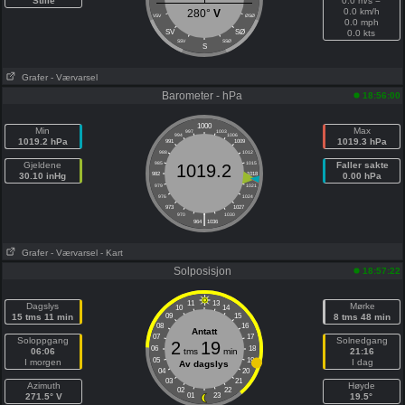
Stille
0.0 m/s =
0.0 km/h
280°
V
VSV
ØSØ
0.0 mph
SV
SØ
0.0 kts
SSV
SSØ
S
Grafer
- Værvarsel
Barometer - hPa
18:56:00
1000
Min
Max
997
1003
994
1006
1019.2 hPa
1019.3 hPa
991
1009
988
1012
Gjeldene
985
1015
Faller sakte
1019.2
30.10 inHg
982
1018
0.00 hPa
979
1021
976
1024
973
1027
|
970
1030
964
1036
Grafer
- Værvarsel
- Kart
Solposisjon
18:57:22
11
13
Dagslys
Mørke
10
14
15 tms 11 min
09
15
8 tms 48 min
08
16
Antatt
07
17
Soloppgang
Solnedgang
2
19
06
18
06:06
tms
min
21:16
05
19
I morgen
I dag
Av dagslys
04
20
03
21
Azimuth
Høyde
02
22
271.5° V
01
23
19.5°