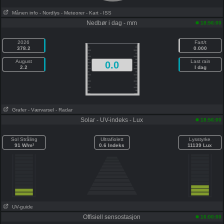
Månen info
- Nordlys
- Meteorer
- Kart
- ISS
Nedbør i dag - mm
18:56:00
2026
Fart/t
378.2
0.000
August
Last rain
0.0
2.2
I dag
Grafer
- Værvarsel
- Radar
Solar - UV-indeks - Lux
18:56:00
Sol Stråling
Ultrafiolett
Lysstyrke
91 W/m²
0.6 Indeks
11139 Lux
UV-guide
Offisiell sensostasjon
16:00:00