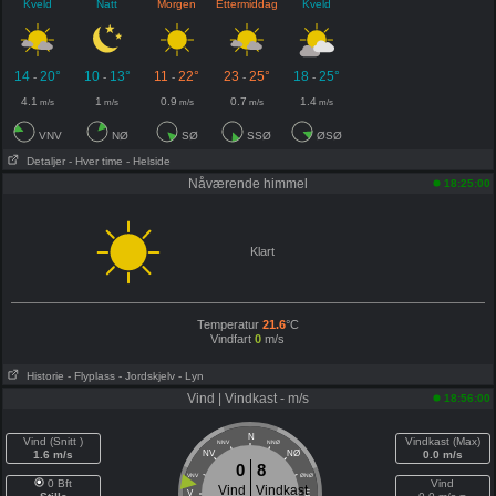
Kveld
Natt
Morgen
Ettermiddag
Kveld
14
20°
10
13°
11
22°
23
25°
18
25°
-
-
-
-
-
4.1
1
0.9
0.7
1.4
m/s
m/s
m/s
m/s
m/s
VNV
NØ
SØ
SSØ
ØSØ
Detaljer
- Hver time
- Helside
Nåværende himmel
18:25:00
Klart
Temperatur
21.6
°C
Vindfart
0
m/s
Historie
- Flyplass
- Jordskjelv
- Lyn
Vind | Vindkast - m/s
18:56:00
N
Vind (Snitt )
Vindkast (Max)
NNV
NNØ
1.6 m/s
NV
NØ
0.0 m/s
0
8
VNV
ØNØ
0 Bft
Vind
Vind
Vindkast
V
E