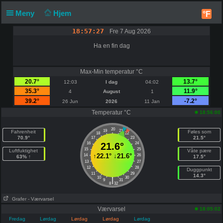
Meny
Hjem
°F
18:57:27
Fre 7 Aug 2026
Ha en fin dag
Max-Min temperatur °C
20.7°
13.7°
12:03
I dag
04:02
35.3°
11.9°
4
August
1
39.2°
-7.2°
26 Jun
2026
11 Jan
Temperatur °C
18:56:00
20
19
21
Fahrenheit
Føles som
18
22
70.9°
21.5°
17
23
16
21.6°
24
15
25
Luftfuktighet
Våte pære
↑
22.1°
↓
21.6°
14
26
63% ↑
17.5°
13
27
12
28
Duggpunkt
11
29
14.3°
10
30
|
9
31
8
32
Grafer
- Værvarsel
Værvarsel
18:05:02
Fredag
Lørdag
Lørdag
Lørdag
Lørdag