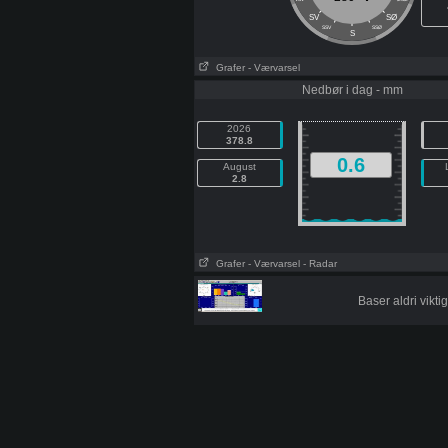
SV
SØ
SSV
SSØ
S
Grafer
- Værvarsel
Nedbør i dag - mm
2026
378.8
0.6
August
2.8
Grafer
- Værvarsel
- Radar
Baser aldri vikt