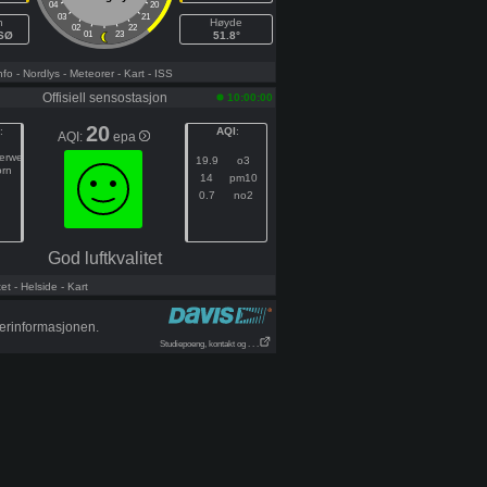
04
20
03
21
h
Høyde
02
22
SSØ
01
23
51.8°
nfo
- Nordlys
- Meteorer
- Kart
- ISS
Offisiell sensostasjon
10:00:00
20
:
AQI
:
AQI:
epa
gerweg
19.9
o3
orn
14
pm10
0.7
no2
God luftkvalitet
tet
- Helside
- Kart
værinformasjonen.
Studiepoeng, kontakt og . . .