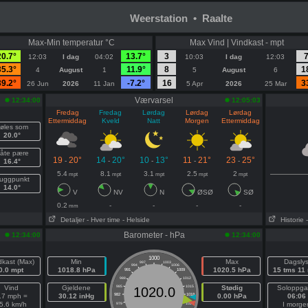
Weerstation • Raalte
Max-Min temperatur °C
Max Vind | Vindkast - mpt
20.7°
13.7°
3
12:03
I dag
04:02
10:03
I dag
12:03
35.3°
11.9°
8
1
4
August
1
5
August
6
39.2°
-7.2°
16
3
26 Jun
2026
11 Jan
5 Apr
2026
25 Mar
Værvarsel
12:34:00
12:05:03
Fredag
Fredag
Lørdag
Lørdag
Lørdag
Ettermiddag
Kveld
Natt
Morgen
Ettermiddag
øles som
20.0°
åte pære
19
20°
14
20°
10
13°
11
21°
23
25°
-
-
-
-
-
16.4°
5.4
8.1
3.1
2.5
2
mpt
mpt
mpt
mpt
mpt
uggpunkt
14.0°
V
NV
N
ØSØ
SØ
0.2
-
-
-
-
mm
Detaljer
- Hver time
- Helside
Historie
Barometer - hPa
12:34:00
12:34:00
1000
dkast (Max)
Min
Max
Dagsly
997
1003
994
1006
0.0 mpt
1018.8 hPa
1020.5 hPa
15 tms 11
991
1009
988
1012
Vind
Gjeldene
985
1015
Stødig
Soloppg
1020.0
.7 mph =
30.12 inHg
982
1018
0.00 hPa
06:06
5.6 km/h
I morge
979
1021