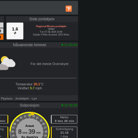
°F
Siste jordskjelv
7
Regional Mindre jordskjelv
1.6
SPAIN
8
Tid: 07-08-2026 10:46
Dybde: 0 KMs Avstand: 1051 Miles
3
Nåværende himmel
11:55:00
For det meste Overskyet
Temperatur
20.1
°C
Vindfart
9.7
mph
- Flyplass
- Jordskjelv
- Lyn
Solposisjon
12:36:28
11
13
s
Mørke
10
14
 min
09
15
8 tms 48 min
08
16
Antatt
07
17
ang
Solnedgang
8
39
06
18
tms
min
21:16
05
19
n
I dag
Av dagslys