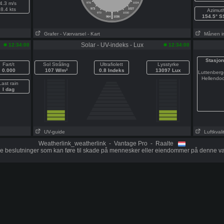
4.3 m/s
976
1024
8.4 kts
973
1027
Azimut
|
970
1030
154.5° 
964
1036
Grafer
- Værvarsel
- Kart
Månen i
Solar - UV-indeks - Lux
12:34:00
12:34:00
Stasjon
Fart/t
Sol Stråling
Ultrafiolett
Lysstyrke
0.000
107 W/m²
0.8 Indeks
13097 Lux
Luttenber
Hellendo
Last rain
I dag
UV-guide
Luftkvali
Weatherlink_weatherlink - Vantage Pro - Raalte
ige beslutninger som kan føre til skade på mennesker eller eiendommer på denne 