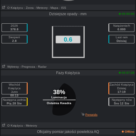
O Księżycu
- Zorza
- Meteory
- Mapa
- ISS
Dzisiejsze opady - mm
05:55:00
2026
Natężenie/h
378.8
0.000
Sierpień
Last rain
0.6
2.8
Dzisiaj
Wykresy
- Prognoza
- Radar
Fazy Księżyca
05:57:28
Wschód
Zachód Księżyca
Księżyca
Dzisiaj
38%
Jutro
17:19
00:13
Luminacja
Następna pełnia
Następny nów
Ostatnia Kwadra
Pią 28 Sie
Śro 12 Sie
Perseids
O Księżycu
- Meteory
Oficjalny pomiar jakości powietrza AQ
Offline