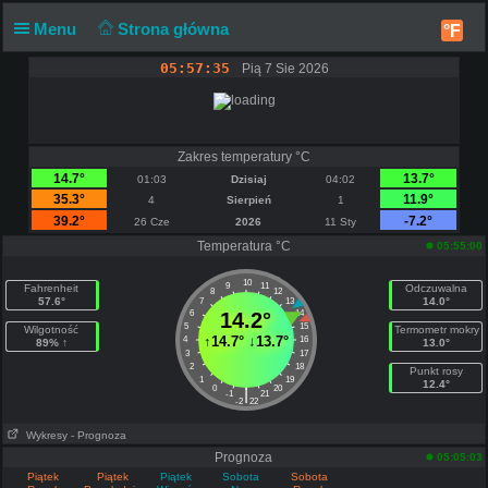
Menu
Strona główna
°F
05:57:35
Pią 7 Sie 2026
Zakres temperatury °C
14.7°
13.7°
01:03
Dzisiaj
04:02
35.3°
11.9°
4
Sierpień
1
39.2°
-7.2°
26 Cze
2026
11 Sty
Temperatura °C
05:55:00
10
9
11
Fahrenheit
Odczuwalna
8
12
57.6°
14.0°
7
13
6
14.2°
14
5
15
Wilgotność
Termometr mokry
↑
14.7°
↓
13.7°
4
16
89% ↑
13.0°
3
17
2
18
Punkt rosy
1
19
12.4°
0
20
|
-1
21
-2
22
Wykresy
- Prognoza
Prognoza
05:05:03
Piątek
Piątek
Piątek
Sobota
Sobota