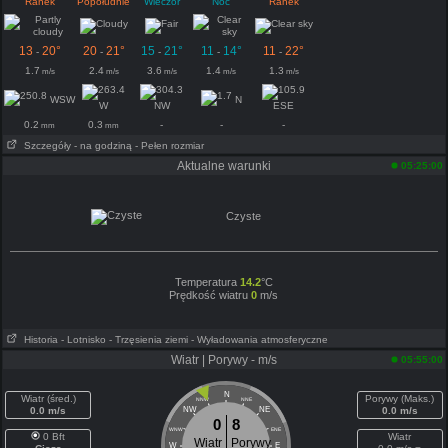
Ranek
Popołudnie
Wieczór
Noc
Ranek
13
20°
20
21°
15
21°
11
14°
11
22°
-
-
-
-
-
1.7
2.4
3.6
1.4
1.3
m/s
m/s
m/s
m/s
m/s
WSW
N
W
NW
ESE
0.2
0.3
-
-
-
mm
mm
Szczegóły
- na godziną
- Pełen rozmiar
Aktualne warunki
05:25:00
Czyste
Temperatura
14.2
°C
Prędkość wiatru
0
m/s
Historia
- Lotnisko
- Trzęsienia ziemi
- Wyładowania atmosferyczne
Wiatr | Porywy - m/s
05:55:00
N
Wiatr (śred.)
Porywy (Maks.)
NNW
NNE
0.0 m/s
NW
NE
0.0 m/s
0
8
WNW
ENE
0 Bft
Wiatr
Wiatr
Porywy
W
E