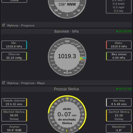
Cisza
0.0 m/s =
0.0 km/h
338°
NNW
WSW
ESE
0.0 mph
SW
SE
0.0 kts
SSW
SSE
S
Wykresy
- Prognoza
Barometr - hPa
05:55:00
1000
Min.
Maks.
997
1003
994
1006
1018.8 hPa
1019.5 hPa
991
1009
988
1012
Obecnie
985
1015
Bez zmian
1019.3
30.10 inHg
982
1018
0.00 hPa
979
1021
976
1024
973
1027
|
970
1030
964
1036
Wykresy
- Prognoza
- Mapa
Pozycja Słońca
05:57:28
11
13
Światło dzienne
Noc trwa
10
14
15 h 11 min
09
15
8 h 48 min
08
16
około
07
17
Wschód Słońca
Zachód Słońca
0
07
06
18
06:05
h
min
21:16
05
19
Dzisiaj
Dzisiaj
do wschodu
04
20
Słońca
03
21
Azymut
Wysokość
02
22
59.8° ENE
01
23
-1.8°