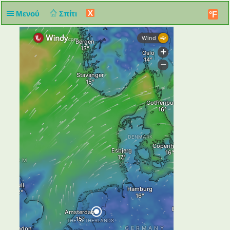
X
Μενού
Σπίτι
°F