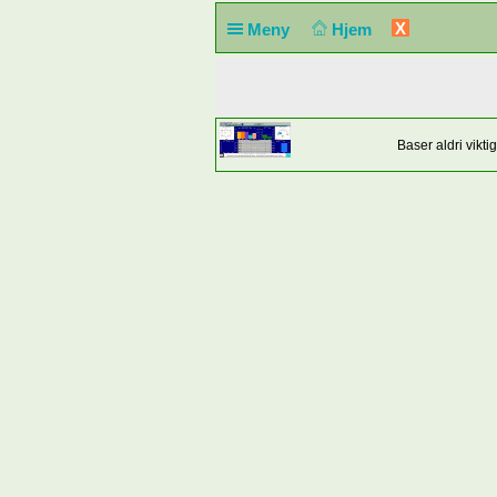
X
Meny
Hjem
Baser aldri vikt