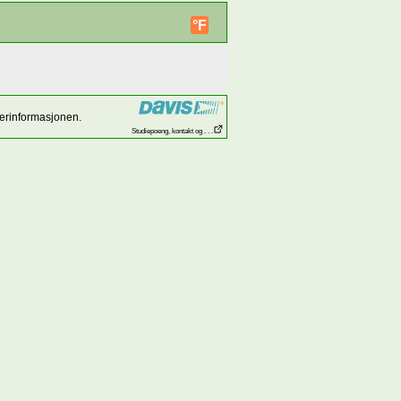
°F
værinformasjonen.
Studiepoeng, kontakt og . . .