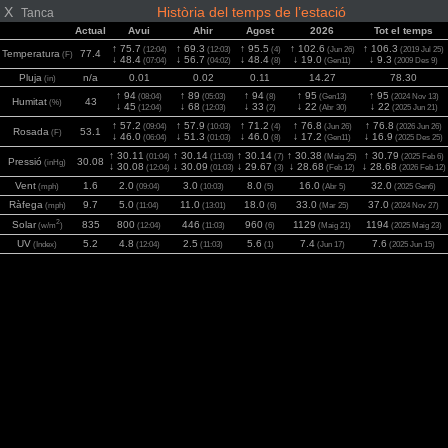
X
Història del temps de l’estació
Tanca
Actual
Avui
Ahir
Agost
2026
Tot el temps
↑ 75.7
↑ 69.3
↑ 95.5
↑ 102.6
↑ 106.3
(12:04)
(12:03)
(4)
(Jun 26)
(2019 Jul 25)
Temperatura
77.4
(F)
↓ 48.4
↓ 56.7
↓ 48.4
↓ 19.0
↓ 9.3
(07:04)
(04:02)
(8)
(Gen11)
(2009 Des 9)
Pluja
n/a
0.01
0.02
0.11
14.27
78.30
(in)
↑ 94
↑ 89
↑ 94
↑ 95
↑ 95
(08:04)
(05:03)
(8)
(Gen13)
(2024 Nov 13)
Humitat
43
(%)
↓ 45
↓ 68
↓ 33
↓ 22
↓ 22
(12:04)
(12:03)
(2)
(Abr 30)
(2025 Jun 21)
↑ 57.2
↑ 57.9
↑ 71.2
↑ 76.8
↑ 76.8
(09:04)
(10:03)
(4)
(Jun 26)
(2026 Jun 26)
Rosada
53.1
(F)
↓ 46.0
↓ 51.3
↓ 46.0
↓ 17.2
↓ 16.9
(06:04)
(01:03)
(8)
(Gen11)
(2025 Des 25)
↑ 30.11
↑ 30.14
↑ 30.14
↑ 30.38
↑ 30.79
(01:04)
(11:03)
(7)
(Maig 25)
(2025 Feb 6)
Pressió
30.08
(inHg)
↓ 30.08
↓ 30.09
↓ 29.67
↓ 28.68
↓ 28.68
(12:04)
(01:03)
(3)
(Feb 12)
(2026 Feb 12)
Vent
1.6
2.0
3.0
8.0
16.0
32.0
(mph)
(09:04)
(10:03)
(5)
(Abr 5)
(2025 Gen6)
Ràfega
9.7
5.0
11.0
18.0
33.0
37.0
(mph)
(11:04)
(13:01)
(6)
(Mar 25)
(2024 Nov 27)
2
Solar
835
800
446
960
1129
1194
(w/m
)
(12:04)
(11:03)
(6)
(Maig 21)
(2025 Maig 23)
UV
5.2
4.8
2.5
5.6
7.4
7.6
(Index)
(12:04)
(11:03)
(1)
(Jun 17)
(2025 Jun 15)