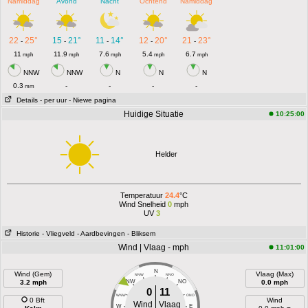
Namiddag
Avond
Nacht
Ochtend
Namiddag
22
25°
15
21°
11
14°
12
20°
21
23°
-
-
-
-
-
11
11.9
7.6
5.4
6.7
mph
mph
mph
mph
mph
NNW
NNW
N
N
N
0.3
-
-
-
-
mm
Details
- per uur
- Niewe pagina
Huidige Situatie
10:25:00
Helder
Temperatuur
24.4
°C
Wind Snelheid
0
mph
UV
3
Historie
- Vliegveld
- Aardbevingen
- Bliksem
Wind | Vlaag - mph
11:01:00
N
Wind (Gem)
Vlaag (Max)
NNW
NNO
3.2 mph
NW
NO
0.0 mph
0
11
WNW
ONO
0 Bft
Wind
Wind
Vlaag
W
E