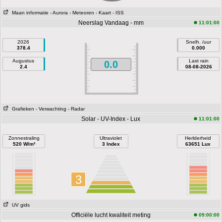
Maan informatie
- Aurora
- Meteoren
- Kaart
- ISS
Neerslag Vandaag - mm
11:01:00
2026
Snelh. /uur
378.4
0.000
Augustus
Last rain
0.0
2.4
08-08-2026
Grafieken
- Verwachting
- Radar
Solar - UV-Index - Lux
11:01:00
Zonnestraling
Ultraviolet
Herlderheid
520 W/m²
3 Index
63651 Lux
3
UV gids
Officiële lucht kwaliteit meting
09:00:00