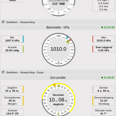
Kalm
0.0 mph =
0.0 km/h
308°
NW
WZW
OZO
0.0 m/s
ZW
ZO
0.0 kts
ZZW
ZZO
Z
Grafieken
- Verwachting
Barometer - hPa
11:01:00
1000
Min
Max
997
1003
994
1006
1007.0 hPa
1010.0 hPa
991
1009
988
1012
Actuele
985
1015
Snel stijgend
1010.0
29.83 inHg
982
1018
0.00 hPa
979
1021
976
1024
973
1027
|
970
1030
964
1036
Grafieken
- Verwachting
- Kaart
Zon positie
11:02:07
11
13
Daglicht
Donker
10
14
15 u. 00 m.
09
15
8 u. 59 m.
08
16
Geschat:
07
17
Zonsopkomst
Zonsondergang
10
08
06
18
06:11
u.
m.
21:10
05
19
Morgen
Vandaag
daglicht
04
20
03
21
Azimuth
Elevatie hoek
02
22
124.9° ZO
01
23
41.7°