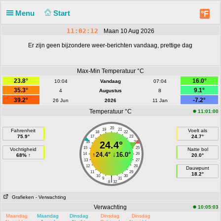
Menu
Start
°F
11:02:12
Maan 10 Aug 2026
Er zijn geen bijzondere weer-berichten vandaag, prettige dag
Max-Min Temperatuur °C
23.8°
16.0°
10:04
Vandaag
07:04
35.3°
9.1°
4
Augustus
8
39.2°
-7.2°
26 Jun
2026
11 Jan
Temperatuur °C
11:01:00
20
19
21
Fahrenheit
Voelt als
18
22
75.9°
24.7°
17
23
16
24.4°
24
15
25
Vochtigheid
Natte bol
↑
24.4°
↓
16.0°
14
26
68% ↑
20.0°
13
27
12
28
Dauwpunt
11
29
18.2°
10
30
|
9
31
8
32
Grafieken
- Verwachting
Verwachting
10:05:03
Maandag
Maandag
Dinsdag
Dinsdag
Dinsdag