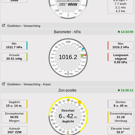
Zwak
4.8 mph =
7.7 km/h
285°
WNW
WZW
OZO
2.1 m/s
ZW
ZO
4.2 kts
ZZW
ZZO
Z
Grafieken
- Verwachting
Barometer - hPa
14:34:00
1000
Min
Max
997
1003
994
1006
1011.7 hPa
1016.2 hPa
991
1009
988
1012
Actuele
985
1015
Langzaam
1016.2
30.01 inHg
982
1018
stijgend
0.00 hPa
979
1021
976
1024
973
1027
|
970
1030
964
1036
Grafieken
- Verwachting
- Kaart
Zon positie
14:36:11
11
13
Daglicht
Donker
10
14
15 u. 14 m.
09
15
8 u. 45 m.
08
16
Geschat:
07
17
Zonsopkomst
Zonsondergang
6
42
06
18
06:05
u.
m.
21:18
05
19
Morgen
Vandaag
daglicht
04
20
03
21
Azimuth
Elevatie hoek
02
22
202° ZZW
01
23
52.6°