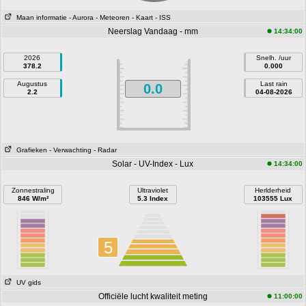
Maan informatie
- Aurora
- Meteoren
- Kaart
- ISS
Neerslag Vandaag - mm
14:34:00
2026
Snelh. /uur
378.2
0.000
Augustus
Last rain
0.0
2.2
04-08-2026
Grafieken
- Verwachting
- Radar
Solar - UV-Index - Lux
14:34:00
Zonnestraling
Ultraviolet
Herlderheid
846 W/m²
5.3 Index
103555 Lux
5
UV gids
Officiële lucht kwaliteit meting
11:00:00