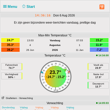
Menu
Start
°F
14:36:16
Don 6 Aug 2026
Er zijn geen bijzondere weer-berichten vandaag, prettige dag
Max-Min Temperatuur °C
24.7°
15.2°
13:03
Vandaag
07:03
35.3°
11.9°
4
Augustus
1
39.2°
-7.2°
26 Jun
2026
11 Jan
Temperatuur °C
14:34:00
20
19
21
Fahrenheit
Voelt als
18
22
74.7°
23.5°
17
23
16
23.7°
24
15
25
Vochtigheid
Natte bol
↑
24.7°
↓
15.2°
14
26
50% ↑
17.5°
13
27
12
28
Dauwpunt
11
29
12.7°
10
30
|
9
31
8
32
Grafieken
- Verwachting
Verwachting
14:05:03
Donderdag
Vrijdag
Vrijdag
Vrijdag
Vrijdag