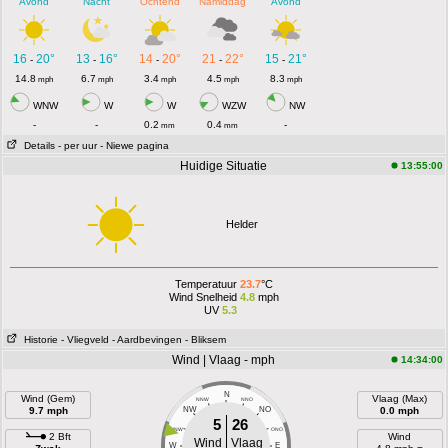
Avond
Nacht
Ochtend
Namiddag
Avond
16
20°
13
16°
14
20°
21
22°
15
21°
-
-
-
-
-
14.8
6.7
3.4
4.5
8.3
mph
mph
mph
mph
mph
WNW
W
W
WZW
NW
-
-
0.2
0.4
-
mm
mm
Details
- per uur
- Niewe pagina
Huidige Situatie
13:55:00
Helder
Temperatuur
23.7
°C
Wind Snelheid
4.8
mph
UV
5.3
Historie
- Vliegveld
- Aardbevingen
- Bliksem
Wind | Vlaag - mph
14:34:00
N
Wind (Gem)
Vlaag (Max)
NNW
NNO
9.7 mph
NW
NO
0.0 mph
5
26
WNW
ONO
2 Bft
Wind
Wind
Vlaag
W
E