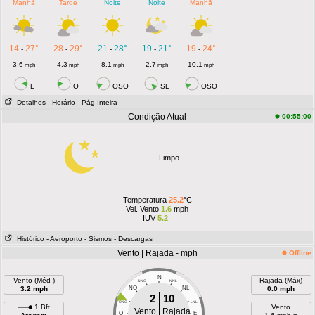
Manhã
Tarde
Noite
Noite
Manhã
14
27°
28
29°
21
28°
19
21°
19
24°
-
-
-
-
-
3.6
4.3
8.1
2.7
10.1
mph
mph
mph
mph
mph
L
O
OSO
SL
OSO
Detalhes
- Horário
- Pág Inteira
Condição Atual
00:55:00
Limpo
Temperatura
25.2
°C
Vel. Vento
1.6
mph
IUV
5.2
Histórico
- Aeroporto
- Sismos
- Descargas
Vento | Rajada - mph
Offline
N
Vento (Méd )
Rajada (Máx)
NNO
NNL
3.2 mph
NO
NL
0.0 mph
2
10
ONO
LNL
1 Bft
Vento
Vento
Rajada
O
E