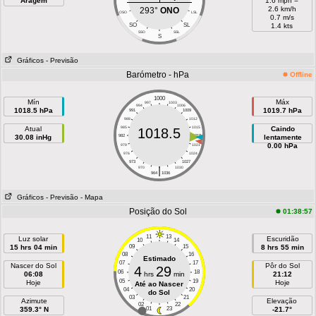
Aragem
1.6 mph =
2.6 km/h
293°
ONO
OSO
LSL
0.7 m/s
SO
SL
1.4 kts
SSO
SSL
S
Gráficos
- Previsão
Barómetro - hPa
Offline
1000
Mín
Máx
997
1003
994
1006
1018.5 hPa
1019.7 hPa
991
1009
988
1012
Atual
985
1015
Caindo
1018.5
30.08 inHg
982
1018
lentamente
0.00 hPa
979
1021
976
1024
973
1027
|
970
1030
964
1036
Gráficos
- Previsão
- Mapa
Posição do Sol
01:38:57
11
13
Luz solar
Escuridão
10
14
15 hrs 04 min
09
15
8 hrs 55 min
08
16
Estimado
07
17
Nascer do Sol
Pôr do Sol
4
29
06
18
06:08
hrs
min
21:12
05
19
Hoje
Hoje
Até ao Nascer
04
20
do Sol
03
21
Azimute
Elevação
02
22
359.3° N
01
23
-21.7°