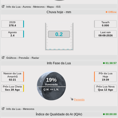
Info da Lua
- Aurora
- Meteoros
- Mapa
- ISS
Chuva hoje - mm
Offline
2026
Taxa/h
378.4
0.000
Agosto
Last rain
0.2
2.4
08-08-2026
Gráficos
- Previsão
- Radar
Info Fase da Lua
01:38:57
Nascer da Lua
Pôr da Lua
Amanhã
Hoje
19%
02:21
19:39
Iluminada
Próx Lua Cheia
Próx Lua Nova
Q.M. >> L.N.
Sex 28 Ago
Qua 12 Ago
Perseids
Info da Lua
- Meteoros
Índice de Qualidade do Ar (IQAr)
00:00:00