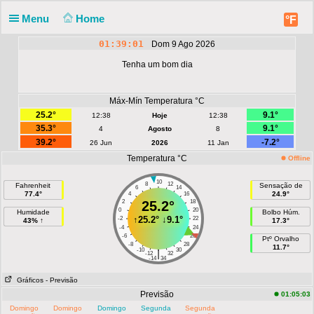
Menu
Home
°F
01:39:01
Dom 9 Ago 2026
Tenha um bom dia
Máx-Mín Temperatura °C
25.2°
9.1°
12:38
Hoje
12:38
35.3°
9.1°
4
Agosto
8
39.2°
-7.2°
26 Jun
2026
11 Jan
Temperatura °C
Offline
10
8
12
Fahrenheit
Sensação de
6
14
77.4°
24.9°
4
16
2
25.2°
18
0
20
Humidade
Bolbo Húm.
↑
25.2°
↓
9.1°
-2
22
43% ↑
17.3°
-4
24
-6
26
Ptº Orvalho
-8
28
11.7°
-10
30
|
-12
32
-14
34
Gráficos
- Previsão
Previsão
01:05:03
Domingo
Domingo
Domingo
Segunda
Segunda