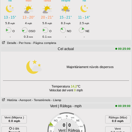
Nit
Matí
Tarda
Vespre
Nit
13
15°
13
20°
20
21°
15
21°
11
14°
-
-
-
-
-
5.8
4
5.6
8.3
2.5
mph
mph
mph
mph
mph
O
OSO
O
NO
NE
-
0.3
0.1
-
-
mm
mm
Detalls
- Per hora
- Pàgina completa
Cel actual
00:25:00
Majoritàriament núvols dispersos
Temperatura
14.2
°C
Velocitat del vent
0
mph
Història
- Aeroport
- Terratrèmols
- Llamp
Vent | Ràfega - mph
00:39:00
N
Vent (Mitjana )
Ràfega (Màx)
NNO
NNE
0.0 mph
NO
NE
0.0 mph
0
0
ONO
ENE
0 Bft
Vent
Vent
Ràfega
O
E