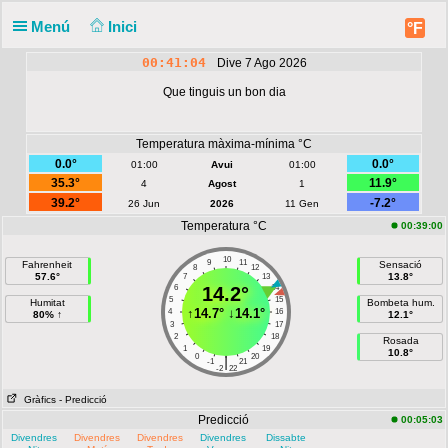
Menú
Inici
°F
00:41:04
Dive 7 Ago 2026
Que tinguis un bon dia
Temperatura màxima-mínima °C
0.0°
0.0°
01:00
Avui
01:00
35.3°
11.9°
4
Agost
1
39.2°
-7.2°
26 Jun
2026
11 Gen
Temperatura °C
00:39:00
10
9
11
Fahrenheit
Sensació
8
12
57.6°
13.8°
7
13
6
14.2°
14
5
15
Humitat
Bombeta hum.
↑
14.7°
↓
14.1°
4
16
80% ↑
12.1°
3
17
2
18
Rosada
1
19
10.8°
0
20
|
-1
21
-2
22
Gràfics
- Predicció
Predicció
00:05:03
Divendres
Divendres
Divendres
Divendres
Dissabte