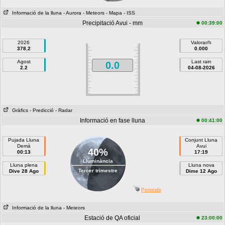
Informació de la lluna
- Aurora
- Meteors
- Mapa
- ISS
Precipitació Avui - mm
00:39:00
2026
Valorar/h
378.2
0.000
Agost
Last rain
0.0
2.2
04-08-2026
Gràfics
- Predicció
- Radar
Informació en fase lluna
00:41:00
Pujada Lluna
Conjunt Lluna
Demà
Avui
40%
00:13
17:19
Lluminància
Lluna plena
Lluna nova
Tercer trimestre
Dive 28 Ago
Dime 12 Ago
Perseids
Informació de la lluna
- Meteors
Estació de QA oficial
23:00:00