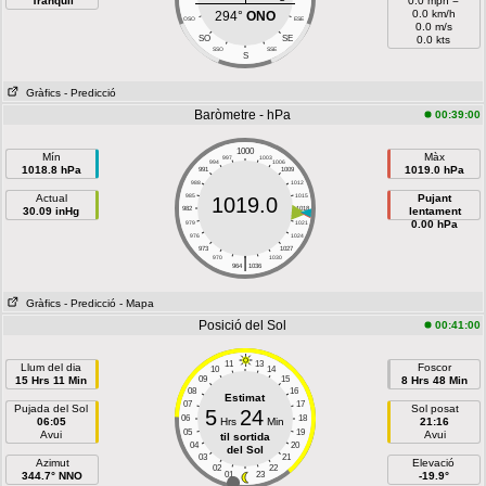
Tranquil
0.0 mph =
0.0 km/h
294°
ONO
OSO
ESE
0.0 m/s
SO
SE
0.0 kts
SSO
SSE
S
Gràfics
- Predicció
Baròmetre - hPa
00:39:00
1000
Mín
Màx
997
1003
994
1006
1018.8 hPa
1019.0 hPa
991
1009
988
1012
Actual
985
1015
Pujant
1019.0
30.09 inHg
982
1018
lentament
0.00 hPa
979
1021
976
1024
973
1027
|
970
1030
964
1036
Gràfics
- Predicció
- Mapa
Posició del Sol
00:41:00
11
13
Llum del dia
Foscor
10
14
15 Hrs 11 Min
09
15
8 Hrs 48 Min
08
16
Estimat
07
17
Pujada del Sol
Sol posat
5
24
06
18
06:05
Hrs
Min
21:16
05
19
Avui
Avui
til sortida
04
20
del Sol
03
21
Azimut
Elevació
02
22
344.7° NNO
01
23
-19.9°