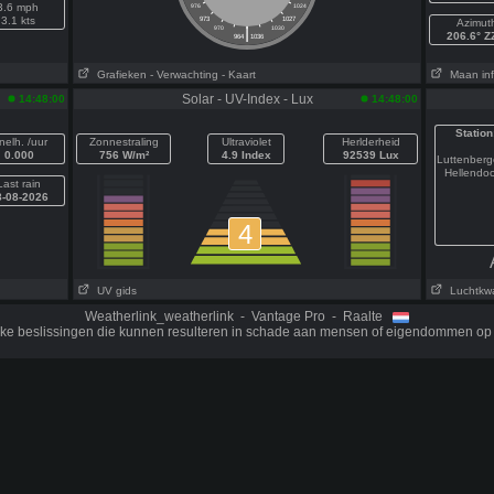
3.6 mph
976
1024
3.1 kts
973
1027
Azimut
|
970
1030
206.6° 
964
1036
Grafieken
- Verwachting
- Kaart
Maan inf
Solar - UV-Index - Lux
14:48:00
14:48:00
Station
nelh. /uur
Zonnestraling
Ultraviolet
Herlderheid
0.000
756 W/m²
4.9 Index
92539 Lux
Luttenber
Hellendo
Last rain
8-08-2026
4
UV gids
Luchtkwal
Weatherlink_weatherlink - Vantage Pro - Raalte
ijke beslissingen die kunnen resulteren in schade aan mensen of eigendommen op 