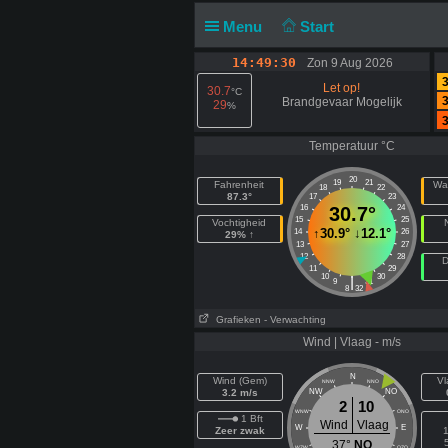
Menu
Start
14:49:30
Zon 9 Aug 2026
3
Let op!
30.7
°C
3
Brandgevaar Mogelijk
29
%
3
Temperatuur °C
20
19
21
Fahrenheit
Wa
18
22
87.3°
17
23
16
30.7°
24
15
25
Vochtigheid
↑
30.9°
↓
12.1°
14
26
29% ↑
13
27
12
28
D
11
29
10
30
|
9
31
8
32
Grafieken
- Verwachting
Wind | Vlaag - m/s
N
Wind (Gem)
Vl
NNW
NNO
3.2 m/s
NW
NO
2
10
WNW
ONO
1 Bft
Wind
Vlaag
W
E
Zeer zwak
1
37°
NO
WZW
OZO