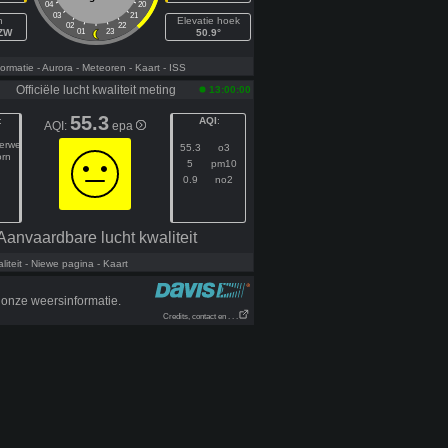
04
20
03
21
h
Elevatie hoek
02
22
ZZW
01
23
50.9°
ormatie
- Aurora
- Meteoren
- Kaart
- ISS
Officiële lucht kwaliteit meting
13:00:00
55.3
:
AQI
:
AQI:
epa
gerweg
55.3
o3
orn
5
pm10
0.9
no2
Aanvaardbare lucht kwaliteit
iteit
- Niewe pagina
- Kaart
onze weersinformatie.
Credits, contact en . . .