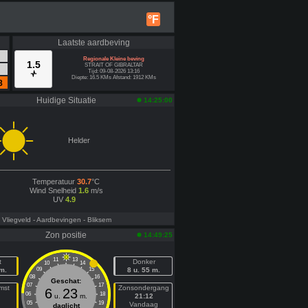
°F
Laatste aardbeving
Regionale Kleine beving
1.5
STRAIT OF GIBRALTAR
Tijd: 09-08-2026 13:16
Diepte: 16.5 KMs Afstand: 1912 KMs
8
Huidige Situatie
14:25:00
Helder
Temperatuur
30.7
°C
Wind Snelheid
1.6
m/s
UV
4.9
- Vliegveld
- Aardbevingen
- Bliksem
Zon positie
14:49:25
11
13
t
Donker
10
14
 m.
09
15
8 u. 55 m.
08
16
Geschat:
07
17
mst
Zonsondergang
6
23
06
18
u.
m.
21:12
05
19
n
Vandaag
daglicht