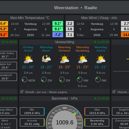
Weerstation • Raalte
Max-Min Temperatuur °C
Max Wind | Vlaag - m/s
0.4°
9.1°
2.2
2.7
14:04
Vandaag
12:38
12:04
Vandaag
12:38
5.3°
9.1°
3.6
8.1
4
Augustus
8
5
Augustus
6
9.2°
-7.2°
7.1
14.
26 Jun
2026
11 Jan
5 Apr
2026
25 Mrt
Verwachting
14:48:00
14:05:02
Zondag
Maandag
Maandag
Maandag
Maandag
Avond
Nacht
Ochtend
Namiddag
Avond
rmte Index
30.7°
Natte bol
22
28°
18
21°
18
23°
21
23°
15
21°
-
-
-
-
-
19.6°
3.6
2.9
3.5
5.8
5.6
m/s
m/s
m/s
m/s
m/s
auwpunt
10.6°
WZW
ZW
ZW
NW
NW
-
-
-
0.3
-
mm
Details
- per uur
- Niewe pagina
Historie
Barometer - hPa
14:48:00
14:48:00
1000
aag (Max)
Min
Max
Daglich
997
1003
994
1006
0.0 m/s
1009.6 hPa
1013.8 hPa
15 u. 04
991
1009
988
1012
Wind
Actuele
985
1015
Bestendig
Zonsopko
1009.6
.6 m/s =
29.81 inHg
982
1018
0.00 hPa
06:09
5.8 km/h
Morge
979
1021