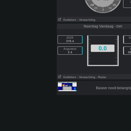
ZW
ZO
ZZW
ZZO
Z
Grafieken
- Verwachting
Neerslag Vandaag - mm
2026
S
378.4
0.0
Augustus
2.4
0
Grafieken
- Verwachting
- Radar
Baseer nooit belangr