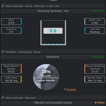
Maan informatie
- Aurora
- Meteoren
- Kaart
- ISS
Neerslag Vandaag - mm
05:52:00
2026
Snelh. /uur
378.8
0.000
Augustus
Last rain
0.6
2.8
Vandaag
Grafieken
- Verwachting
- Radar
Maanfase
05:54:17
Maanopkomst
Maanondergang
Morgen
Vandaag
38%
00:13
17:19
Verlicht
Volle maan
Nieuwe maan
Laatste kwartier
Vrij 28 Aug
Woe 12 Aug
Perseids
Maan informatie
- Meteoren
Officiële lucht kwaliteit meting
Offline