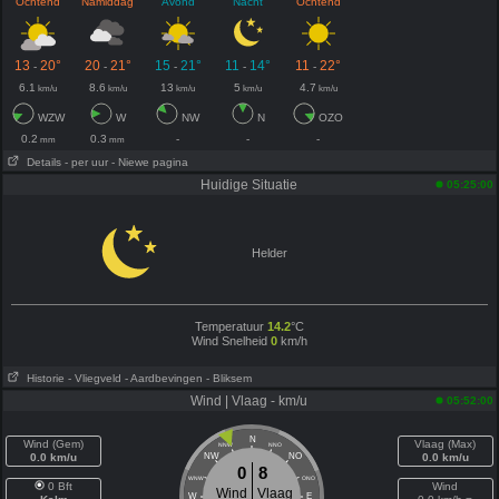
Ochtend
Namiddag
Avond
Nacht
Ochtend
13
20°
20
21°
15
21°
11
14°
11
22°
-
-
-
-
-
6.1
8.6
13
5
4.7
km/u
km/u
km/u
km/u
km/u
WZW
W
NW
N
OZO
0.2
0.3
-
-
-
mm
mm
Details
- per uur
- Niewe pagina
Huidige Situatie
05:25:00
Helder
Temperatuur
14.2
°C
Wind Snelheid
0
km/h
Historie
- Vliegveld
- Aardbevingen
- Bliksem
Wind | Vlaag - km/u
05:52:00
N
Wind (Gem)
Vlaag (Max)
NNW
NNO
0.0 km/u
NW
NO
0.0 km/u
0
8
WNW
ONO
0 Bft
Wind
Wind
Vlaag
W
E