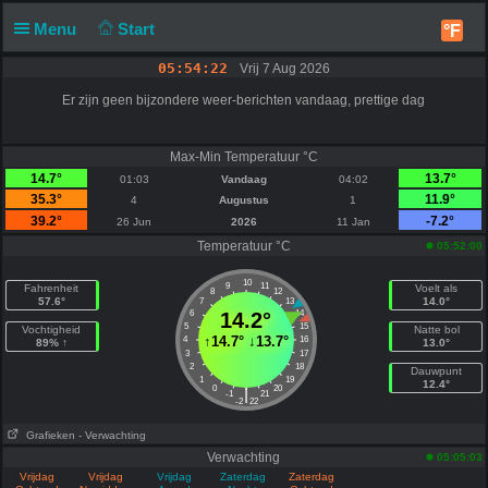
Menu
Start
°F
05:54:22
Vrij 7 Aug 2026
Er zijn geen bijzondere weer-berichten vandaag, prettige dag
Max-Min Temperatuur °C
14.7°
13.7°
01:03
Vandaag
04:02
35.3°
11.9°
4
Augustus
1
39.2°
-7.2°
26 Jun
2026
11 Jan
Temperatuur °C
05:52:00
10
9
11
Fahrenheit
Voelt als
8
12
57.6°
14.0°
7
13
6
14.2°
14
5
15
Vochtigheid
Natte bol
↑
14.7°
↓
13.7°
4
16
89% ↑
13.0°
3
17
2
18
Dauwpunt
1
19
12.4°
0
20
|
-1
21
-2
22
Grafieken
- Verwachting
Verwachting
05:05:03
Vrijdag
Vrijdag
Vrijdag
Zaterdag
Zaterdag