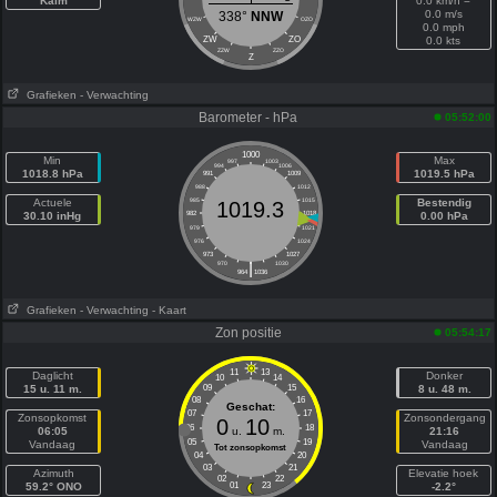
Kalm
0.0 km/h =
0.0 m/s
338°
NNW
WZW
OZO
0.0 mph
ZW
ZO
0.0 kts
ZZW
ZZO
Z
Grafieken
- Verwachting
Barometer - hPa
05:52:00
1000
Min
Max
997
1003
994
1006
1018.8 hPa
1019.5 hPa
991
1009
988
1012
Actuele
985
1015
Bestendig
1019.3
30.10 inHg
982
1018
0.00 hPa
979
1021
976
1024
973
1027
|
970
1030
964
1036
Grafieken
- Verwachting
- Kaart
Zon positie
05:54:17
11
13
Daglicht
Donker
10
14
15 u. 11 m.
09
15
8 u. 48 m.
08
16
Geschat:
07
17
Zonsopkomst
Zonsondergang
0
10
06
18
06:05
u.
m.
21:16
05
19
Vandaag
Vandaag
Tot zonsopkomst
04
20
03
21
Azimuth
Elevatie hoek
02
22
59.2° ONO
01
23
-2.2°