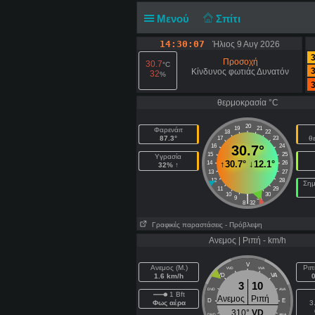
Μενού
Σπίτι
14:30:07
Ήλιος 9 Αυγ 2026
3
Προσοχή
30.7
°C
3
Κίνδυνος φωτιάς Δυνατόν
32
%
3
θερμοκρασία °C
20
19
21
Φαρενάιτ
18
22
87.3°
θ
17
23
16
30.7°
24
15
25
Υγρασία
↑
30.7°
↓
12.1°
14
26
32% ↑
13
27
12
28
Σημ
11
29
10
30
|
9
31
8
32
Γραφικές παραστάσεις
- Πρόβλεψη
Ανεμος | Ριπή - km/h
V
Ανεμος (Μ.)
Ριπ
VVD
VVA
1.6 km/h
VD
VA
3
10
DVD
AVA
1 Bft
Ανεμος
Ριπή
D
E
Φως αέρα
3
310°
VD
DND
ANA