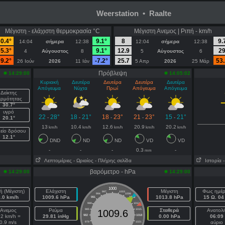
Weerstation • Raalte
Μέγιστη - ελάχιστη θερμοκρασία °C
Μέγιστη Ανεμος | Ριπή - km/h
0.4°
9.1°
8
9.
14:04
σήμερα
12:38
12:04
σήμερα
12:38
5.3°
9.1°
12.9
2
4
Αύγουστος
8
5
Αύγουστος
6
9.2°
-7.2°
25.7
53.
26 Ιούν
2026
11 Ιάν
5 Απρ
2026
25 Μάρ
Πρόβλεψη
14:29:00
14:05:02
Κυριακή
Δευτέρα
Δευτέρα
Δευτέρα
Δευτέρα
Απόγευμα
Νύχτα
Πρωί
Απόγευμα
Απόγευμα
Δείκτης
ερμότητας
30.7°
υγρό
22
28°
18
21°
18
23°
21
23°
15
21°
-
-
-
-
-
20.1°
13
10.4
12.6
20.9
20.2
km/h
km/h
km/h
km/h
km/h
είο δρόσου
12.1°
DND
ND
ND
VD
VD
-
-
-
0.3
-
mm
Λεπτομέριες
- Ωριαίος
- Πλήρης σελίδα
Ιστορία
βαρόμετρο - hPa
14:29:00
14:29:00
1000
ή (Μέγιστη)
Ελάχιστη
Μέγιστη
Φως ημέ
997
1003
994
1006
0.0 km/h
1009.6 hPa
1013.8 hPa
15 Ω. 04 
991
1009
988
1012
Ανεμος
Ρεύμα
985
1015
Σταθερά
Ανατολ
1009.6
.2 km/h =
29.81 inHg
982
1018
0.00 hPa
06:09
0.9 m/s
αύριο
979
1021