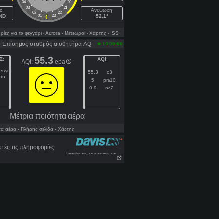
04
20
03
21
ιο
Ανύψωση
02
22
NND
01
23
52.1°
ες για το φεγγάρι
- Αυrora
- Μετεωροί
- Χάρτης
- ISS
Επίσημος σταθμός αισθητήρα AQ
13:00:00
55.3
Σ
:
AQI
:
AQI:
epa
gerweg
55.3
o3
orn
5
pm10
0.9
no2
Μέτρια ποιότητα αέρα
α αέρα
- Πλήρης σελίδα
- Χάρτης
τές τις πληροφορίες
Συντελεστές, επικοινωνία και . . .