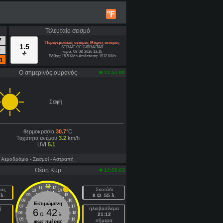
°F
Τελευταίο σεισμό
7
Περιφερειακός σεισμός Μικρός σεισμός
1.5
STRAIT OF GIBRALTAR
9
ώρα: 09-08-2026 13:16
Βάθος: 16.5 KMs Απόσταση: 1912 KMs
1
Ο σημερινός ουρανός
13:55:00
Σαφή
θερμοκρασία
30.7
°C
Ταχύτητα ανέμου
3.2
km/h
UVI
5.1
- Aεροδρόμιο
- Σεισμοί
- Αστραπή
Θέση Κυρ
14:30:03
11
13
ρας
Σκοτάδι
10
14
λ.
09
15
8 Ω. 55 λ.
08
16
Εκτιμώμενη
07
17
ή
ηλιοβασίλεμα
6
42
06
18
Ω.
λ.
21:12
05
19
σήμερα
φως ημέρας