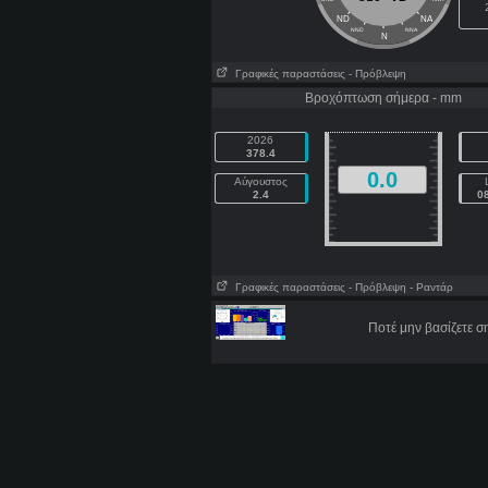
ND
NA
NND
NNA
N
Γραφικές παραστάσεις
- Πρόβλεψη
Βροχόπτωση σήμερα - mm
2026
378.4
0.0
Αύγουστος
2.4
0
Γραφικές παραστάσεις
- Πρόβλεψη
- Ραντάρ
Ποτέ μην βασίζετε 