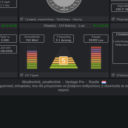
2.0 mph
976
1024
1.7 kts
973
1027
Aζιμούθ
|
970
1030
199.5° 
964
1036
Γραφικές παραστάσεις
- Πρόβλεψη
- Χάρτης
Πληροφορί
Ηλιακός - UV-δείκτης - Lux
14:29:00
14:29:00
ΣΤΑΘΜΟ
Τιμή/ ω
Ακτινοβολία
Υπεριώδης
Λάμψη
0.000
763 W/m²
5.1 Δείκτης
93395 Lux
Luttenber
Hellendo
Last rain
8-08-2026
5
UV Γύρισε
CΠοιότητ
Weatherlink_weatherlink - Vantage Pro - Raalte
σημαντικές αποφάσεις που θα μπορούσαν να βλάψουν ανθρώπους ή ιδιοκτησία σε αυ
καιρού.